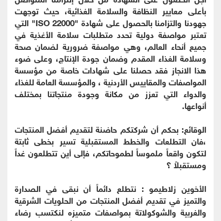
بأعلى معايير النظافة والسلامة الغذائية، حيث توجهت
جهودنا والتزامنا بالحصول على شهادة "ISO 22000" التي
تعتبر مواصفة دولية تحدد متطلبات سلامة الأغذية في
جميع أنحاء العالم، وهي مواصفة ضرورية لضمان صحة
وسلامة الغذاء المقدم وضمان جودة الإنتاج، وعلى ضوء
هذا الانجاز فقد حصلنا على شهادات خاصة من مؤسسة
المواصفات والمقاييس الأردنية ، والمؤسسة العامة للغذاء
والدواء التي تعزز من مكانة وجودة منتجاتنا بمختلف
أنواعها.
الوقائع: بحكم أن شركتكم حاضنة لتقديم أفضل المنتجات
،فان التطلعات والخطط المستقبلية تسير بخطى ثابتة
لتكون واقعاً ملموساً لطموحاتكم، فإلى أين تتطلعون غداً
ومستقبلاً ؟
الأخوين زلاطيمو : نتطلع دائماً أن نبقى في الصدارة
والتميز في تقديم أفضل المنتجات من الحلويات الشرقية
والغربية والشوكولاتة بمواصفات متميزه لنكتسب رضاء