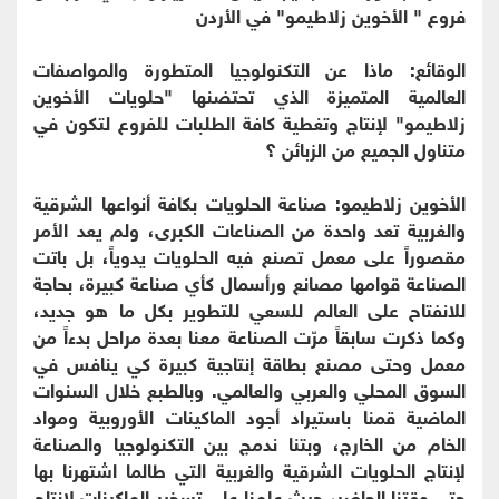
فروع " الأخوين زلاطيمو" في الأردن
الوقائع: ماذا عن التكنولوجيا المتطورة والمواصفات
العالمية المتميزة الذي تحتضنها "حلويات الأخوين
زلاطيمو" لإنتاج وتغطية كافة الطلبات للفروع لتكون في
متناول الجميع من الزبائن ؟
الأخوين زلاطيمو: صناعة الحلويات بكافة أنواعها الشرقية
والغربية تعد واحدة من الصناعات الكبرى، ولم يعد الأمر
مقصوراً على معمل تصنع فيه الحلويات يدوياً، بل باتت
الصناعة قوامها مصانع ورأسمال كأي صناعة كبيرة، بحاجة
للانفتاح على العالم للسعي للتطوير بكل ما هو جديد،
وكما ذكرت سابقاً مرّت الصناعة معنا بعدة مراحل بدءاً من
معمل وحتى مصنع بطاقة إنتاجية كبيرة كي ينافس في
السوق المحلي والعربي والعالمي. وبالطبع خلال السنوات
الماضية قمنا باستيراد أجود الماكينات الأوروبية ومواد
الخام من الخارج، وبتنا ندمج بين التكنولوجيا والصناعة
لإنتاج الحلويات الشرقية والغربية التي طالما اشتهرنا بها
حتى وقتنا الحاضر، حيث علمنا على تسخير الماكينات لإنتاج