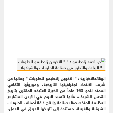
الوقائعالاخبارية : " الأخوين زلاطيمو للحلويات " ومالها من
شرف الانتماء لجغرافيتها التاريخية، وموروثها الثقافي
الممتد لنحو 160 عاماً من الخبرة العتيقه المقترن بتاريخ
القدس الشريف، فأنها تتسيد اليوم في الأردن المشاريع
العظيمة المتخصصة بصناعة وإنتاج كافة أصناف الحلويات
الشرقية والغربية، مستندة إلى تاريخها العريق في العمل،