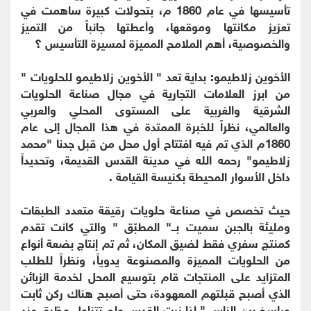
تأسيسها في عام 1860 م، بتحولات كبيرة ساهمت في
تعزيز مكانتها وموقعها، وأعطتها جانباً من التميز
والخصوصية، أهم الملامح المميزة لمسيرة التأسيس ؟
الأخوين زلاطيمو: بداية تعد " الأخوين زلاطيمو للحلويات "
من ابرز العلامات التجارية في مجال صناعة الحلويات
الشرقية والغربية على المستوى المحلي والعربي
والعالمي، نظراً للخبرة الممتدة في هذا المجال إلى عام
1860م الذي تم فيه افتتاح أول محل من قبل جدنا "محمد
زلاطيمو" رحمه الله في مدينة القدس القديمة، وتحديداً
داخل الأسوار المحيطة بكنيسة القيامة .
حيث تخصص في صناعة حلويات رقيقة متعدد الطبقات
ومليئة بالجبن سميت بــ" المطبّق " والتي كانت تقدم
كمنتج سفري فقط لضيق المكان، ثم تم إنتاج بضعة أنواع
من الحلويات المميزة والمصنوعة يدوياً، ونظراً للطلب
المتزايد على المنتجات قام بتوسيع المحل لخدمة الزبائن
الذي أصبح قبلتهم المعهودة، حتى أصبح هناك ركن ثابت
وراسخ بين الناس " إذا زرت القدس ولم تتناول مطّبق عند