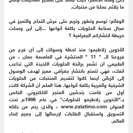
ما يلائم عملنا من منتجات.
الوقائع: توسع وتطور وتربع على عرش النجاح والتميز في
مجال صناعة الحلويات بكافة أنواعها ...إلى أين وصلت
خريطة انتشاركم الجغرافية ؟
الأخوين زلاطيمو: منذ لحظة وصولك إلى أي فرع من
فروعنا الــ " 11 " المنتشرة في العاصمة عمان ، من
الطبيعي أن تشعر برائحة الحلويات اللذيذة التي تداعب
انفك، فهي تتمتع بانتشار جغرافي مميز لهدف الوصول
إلى الزبائن أينما كانوا لتقديم المنتجات من الحلويات
الشرقية والغربية بكافة أنواعها. هذا العلم أن الشركة كانت
أول من قامت بتدشين المتجر الالكتروني الخاص
بــ"الأخوين زلاطيمو للحلويات" في عام 1998م تحت
العنوان www.zalatimo.com ، والذي يتم من خلاله
التسويق واستقبال الطلبات لإرسالها إلى جميع إنحاء
العالم.