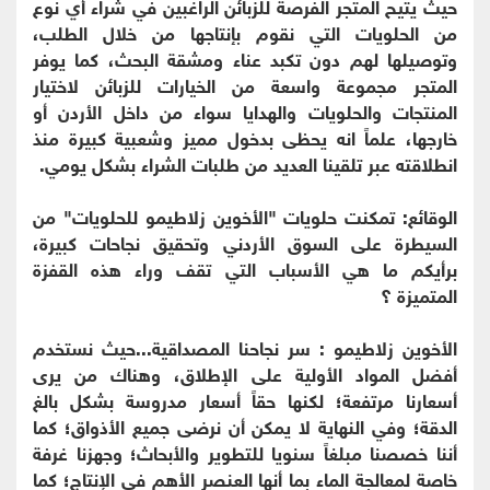
حيث يتيح المتجر الفرصة للزبائن الراغبين في شراء أي نوع
من الحلويات التي نقوم بإنتاجها من خلال الطلب،
وتوصيلها لهم دون تكبد عناء ومشقة البحث، كما يوفر
المتجر مجموعة واسعة من الخيارات للزبائن لاختيار
المنتجات والحلويات والهدايا سواء من داخل الأردن أو
خارجها، علماً انه يحظى بدخول مميز وشعبية كبيرة منذ
انطلاقته عبر تلقينا العديد من طلبات الشراء بشكل يومي.
الوقائع: تمكنت حلويات "الأخوين زلاطيمو للحلويات" من
السيطرة على السوق الأردني وتحقيق نجاحات كبيرة،
برأيكم ما هي الأسباب التي تقف وراء هذه القفزة
المتميزة ؟
الأخوين زلاطيمو : سر نجاحنا المصداقية...حيث نستخدم
أفضل المواد الأولية على الإطلاق، وهناك من يرى
أسعارنا مرتفعة؛ لكنها حقاً أسعار مدروسة بشكل بالغ
الدقة؛ وفي النهاية لا يمكن أن نرضى جميع الأذواق؛ كما
أننا خصصنا مبلغاً سنويا للتطوير والأبحاث؛ وجهزنا غرفة
خاصة لمعالجة الماء بما أنها العنصر الأهم في الإنتاج؛ كما