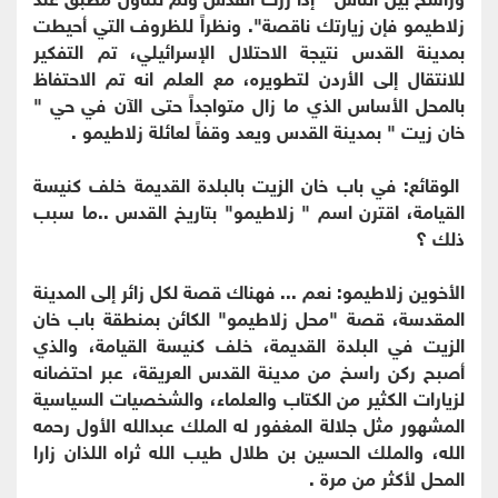
زلاطيمو فإن زيارتك ناقصة". ونظراً للظروف التي أحيطت
بمدينة القدس نتيجة الاحتلال الإسرائيلي، تم التفكير
للانتقال إلى الأردن لتطويره، مع العلم انه تم الاحتفاظ
بالمحل الأساس الذي ما زال متواجداً حتى الآن في حي "
خان زيت " بمدينة القدس ويعد وقفاً لعائلة زلاطيمو .
الوقائع: في باب خان الزيت بالبلدة القديمة خلف كنيسة
القيامة، اقترن اسم " زلاطيمو" بتاريخ القدس ..ما سبب
ذلك ؟
الأخوين زلاطيمو: نعم ... فهناك قصة لكل زائر إلى المدينة
المقدسة، قصة "محل زلاطيمو" الكائن بمنطقة باب خان
الزيت في البلدة القديمة، خلف كنيسة القيامة، والذي
أصبح ركن راسخ من مدينة القدس العريقة، عبر احتضانه
لزيارات الكثير من الكتاب والعلماء، والشخصيات السياسية
المشهور مثل جلالة المغفور له الملك عبدالله الأول رحمه
الله، والملك الحسين بن طلال طيب الله ثراه اللذان زارا
المحل لأكثر من مرة .