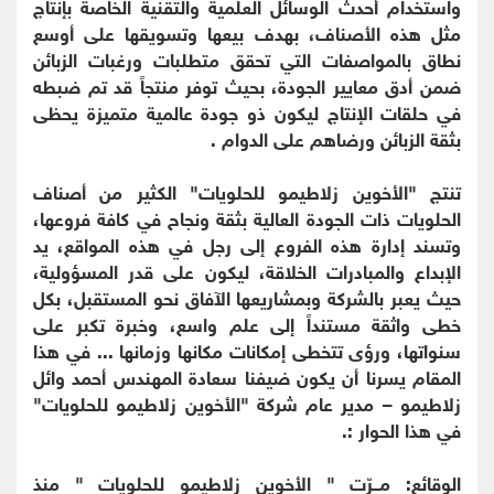
واستخدام أحدث الوسائل العلمية والتقنية الخاصة بإنتاج
مثل هذه الأصناف، بهدف بيعها وتسويقها على أوسع
نطاق بالمواصفات التي تحقق متطلبات ورغبات الزبائن
ضمن أدق معايير الجودة، بحيث توفر منتجاً قد تم ضبطه
في حلقات الإنتاج ليكون ذو جودة عالمية متميزة يحظى
بثقة الزبائن ورضاهم على الدوام .
تنتج "الأخوين زلاطيمو للحلويات" الكثير من أصناف
الحلويات ذات الجودة العالية بثقة ونجاح في كافة فروعها،
وتسند إدارة هذه الفروع إلى رجل في هذه المواقع، يد
الإبداع والمبادرات الخلاقة، ليكون على قدر المسؤولية،
حيث يعبر بالشركة وبمشاريعها الآفاق نحو المستقبل، بكل
خطى واثقة مستنداً إلى علم واسع، وخبرة تكبر على
سنواتها، ورؤى تتخطى إمكانات مكانها وزمانها ... في هذا
المقام يسرنا أن يكون ضيفنا سعادة المهندس أحمد وائل
زلاطيمو – مدير عام شركة "الأخوين زلاطيمو للحلويات"
في هذا الحوار :.
الوقائع: مــرّت " الأخوين زلاطيمو للحلويات " منذ