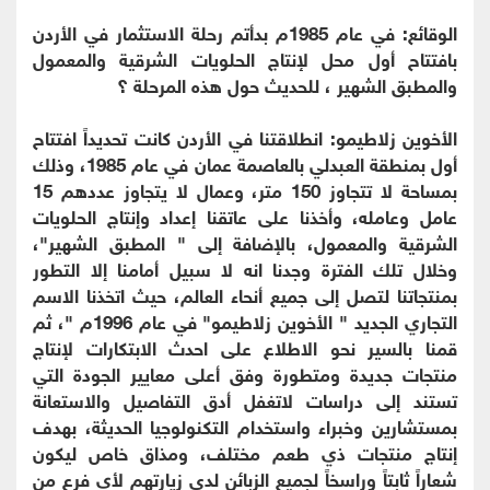
الوقائع: في عام 1985م بدأتم رحلة الاستثمار في الأردن
بافتتاح أول محل لإنتاج الحلويات الشرقية والمعمول
والمطبق الشهير ، للحديث حول هذه المرحلة ؟
الأخوين زلاطيمو: انطلاقتنا في الأردن كانت تحديداً افتتاح
أول بمنطقة العبدلي بالعاصمة عمان في عام 1985، وذلك
بمساحة لا تتجاوز 150 متر، وعمال لا يتجاوز عددهم 15
عامل وعامله، وأخذنا على عاتقنا إعداد وإنتاج الحلويات
الشرقية والمعمول، بالإضافة إلى " المطبق الشهير"،
وخلال تلك الفترة وجدنا انه لا سبيل أمامنا إلا التطور
بمنتجاتنا لتصل إلى جميع أنحاء العالم، حيث اتخذنا الاسم
التجاري الجديد " الأخوين زلاطيمو" في عام 1996م "، ثم
قمنا بالسير نحو الاطلاع على احدث الابتكارات لإنتاج
منتجات جديدة ومتطورة وفق أعلى معايير الجودة التي
تستند إلى دراسات لاتغفل أدق التفاصيل والاستعانة
بمستشارين وخبراء واستخدام التكنولوجيا الحديثة، بهدف
إنتاج منتجات ذي طعم مختلف، ومذاق خاص ليكون
شعاراً ثابتاً وراسخاً لجميع الزبائن لدى زيارتهم لأي فرع من