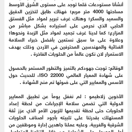
أنشأنا مستودعات قلما توجد على مستوى الشرق الأوسط
مساحتها 4000 متر مربع؛ فهناك طابق لتخزين الدقيق
والسميد والسكر؛ وهناك غرف تبريدٍ لمواد مثل الفستق
الحلبي الذي نحرص على استيراده بشكل مباشر من
المزارع؛ كما لدينا غرف تجميد لمواد مثل الزبدة ونحوها؛
وعلاوة على ما سبق نستعين بأفضل خبراء السلامة
الغذائية والمهندسين المحترفين في الأردن وذلك بهدف
الاستمرار لان نكون عالماً من الحلويات الفاخرة .
الوقائع: توجت جهودكم بالتميز والتطور المستمر بالحصول
على شهادة المعيار العالمي ISO 22000، للحديث حول
الأسس والمعايير التي على ضوئها تم منح الشهادة .
الأخوين زلاطيمو : لم نغفل يوماً عن تطبيق المعايير
الدولية التي تضمن سلامة الإجراءات من لحظة إعداد
الحلويات حتى لحظة تقديمها للزبون الأمر الذي عزز ثقة
المستهلك بقدرتنا على تلبيته بأجود أصناف الحلويات
الشرقية والغربية. وعليه عملنا جاهدين إدارة وموظفين من
أجل الحصول على الشهادة من خلال إلتزامنا المتواصل