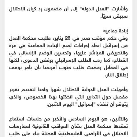
وأشارت "العدل الدولة" إلى أن مضمون رد كيان الاحتلال
سيبقى سريّاً.
إبادة جماعية
وفي حكم مؤقت صدر في 26 يناير، طلبت محكمة العدل
من إسرائيل اتخاذ إجراءات لمنع الإبادة الجماعية في غزة
والتحريض المباشر عليها، وتحسين الوضع الإنساني في
القطاع، كما ردت الطلب الإسرائيلي برفض الدعوى، لكنها
في المقابل رفضت طلب جنوب أفريقيا بأن تأمر بوقف
إطلاق النار.
وأمهلت العدل الدولية الاحتلال شهرا واحدا لتقديم تقرير
مفصل حول التدابير التي اتخذتها بهذا الخصوص، والذي
يُتوقع أن تنفذه "إسرائيل" اليوم الاثنين.
والاثنين، هو اليوم السادس والأخير من جلسات استماع
تعقدها محكمة العدل بشأن العواقب القانونية لممارسات
الاحتلال في الأراضي الفلسطينية المحتلة بناء على طلب