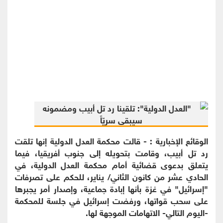
الوقائع الإخبارية : - قالت محكمة العدل الدولية إنها تلقت
رد تل أبيب، وقامت بتحويله إلى جنوب أفريقيا، فيما
يتعلق بدعوى قضائية أمام محكمة العدل الدولية، في
الحادي عشر من كانون الثاني/ يناير، للحكم على تصرفات
"إسرائيل" في غزة بأنها إبادة جماعية، وإصدار أمر يجبرها
على سحب قواتها، ورفضت إسرائيل في جلسة للمحكمة
-اليوم التالي- الاتهامات الموجهة لها.