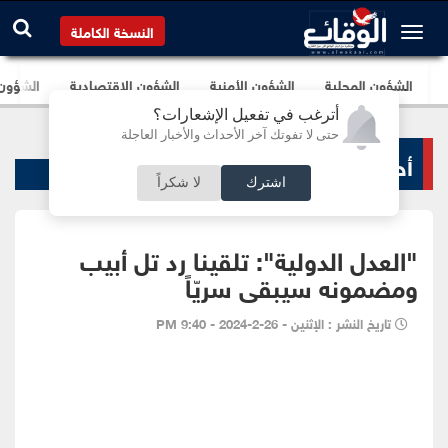
النسخة الكاملة
الشؤون المحلية
الشؤون الأمنية
الشؤون الإقتصادية
الشؤون ا
أترغب في تفعيل الإشعارات؟
حتى لا تفوتك آخر الأحداث والأخبار العاجلة
أحداث بالفيديو
اشترك
لا شكراً
"العدل الدولية": تلقينا رد تل أبيب
ومضمونه سيبقى سريّاً
تاريخ النشر : الإثنين - 26-2-2024 - 9:40 PM