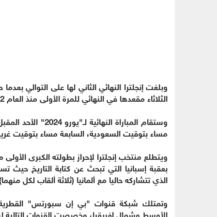
الثلاثاء مقعدها في النهائي للمرة الأولى منذ العام 2012 عندما توجت بلقبها الثالث، بفوزها على فرنسا 2-1.
وستقام المباراة النه
مساء بتوقيت السعودية، السابعة مساء بتوقيت غري
بعقبة إسبانيا التي تبحث عن كتابة التاريخ حيث تسع
الذي تتشاركه حاليا مع ألمانيا (ثلاثة ألقاب لكل منهما)
الأوسط وشمال إفريقيا، وخصصت القنوات التالية لبث 