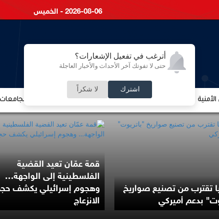
2026-08-06 - الخميس
أترغب في تفعيل الإشعارات؟
حتى لا تفوتك آخر الأحداث والأخبار العاجلة
اشترك
لا شكراً
لأمنية
الشؤون الإقتصادية
الشؤون البرلمانية
التعليم والجامعات
قمة عمّان تعيد القضية
الفلسطينية إلى الواجهة…
يا تقترب من تصنيع صواريخ
وهجوم إسرائيلي يكشف حج
وت" بدعم أميركي
الانزعاج