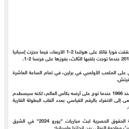
وبلغت إنجلترا النهائي الثاني لها على التوالي بعدما حققت فوزا قاتلا على هولندا 2-1 الأربعاء، فيما حجزت إسبانيا
ائية لـ"يورو 2024" الأحد المقبل على الملعب الأولمبي في برلين، في تمام الساعة العاشرة
نيتش.
ويتطلع منتخب إنجلترا لإحراز بطولته الكبرى الأولى منذ 1966 عندما توج على أرضه بكأس العالم، لكنه سيصطدم
ى إلى الانفراد بالرقم القياسي بعدد ألقاب البطولة القارية
.
وتمتلك شبكة قنوات "بي إن سبورتس" القطرية الحقوق الحصرية لبث مباريات "يورو 2024" في الشرق
مواجهة النهائي بين إنجلترا وإسبانيا: