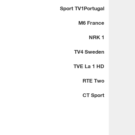
Sport TV1Portugal
M6 France
NRK 1
TV4 Sweden
TVE La 1 HD
RTE Two
CT Sport