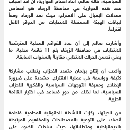
السياسية، هالة سالم، أثناء افتتاح الحوارية، أن أحد أسباب
عقد هذه الحوارية في محافظة الزرقاء هو انخفاض
معدلات الإقبال على الاقتراع، حيث تعد الزرقاء وفقاً
لبيانات الهيئة المستقلة للانتخابات من الدوائر الأقل
اقتراعاً.
وأشارت سالم إلى أن عدد القوائم المحلية المترشحة
للانتخابات في محافظة الزرقاء بلغ 11 قائمة محلية، ما
يعني تحسن الحراك الانتخابي مقارنةً بالسنوات السابقة.
وأكدت أن إنتاج برلمان متعدد الأحزاب يتطلب مشاركة
كثيفة وواسعة في عملية الاقتراع، مشددة على ضرورة
الإطلاع ومعرفة التوجهات السياسية والفكرية للأحزاب
السياسية، لما لذلك من دورٍ مُساعد في اختيار القائمة
الحزبية.
من ناحيتها، ركزت الناشطة الحقوقية المحامية فاطمة
قُصاد، على التوعية بالمصطلحات والمفاهيم المرتبطة
بالديمقراطية ومتطلباتها، حيث سلطت الضوء على