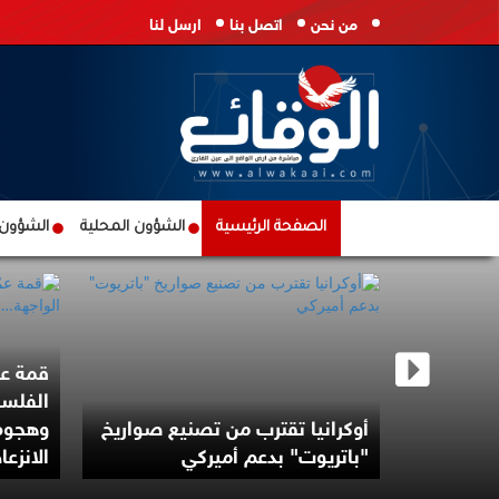
من نحن
اتصل بنا
ارسل لنا
الصفحة الرئيسية
الشؤون المحلية
الشؤون ا
قمة عم
الفلسط
درس شن
أوكرانيا تقترب من تصنيع صواريخ
وهجوم
ن
"باتريوت" بدعم أميركي
الانزعا