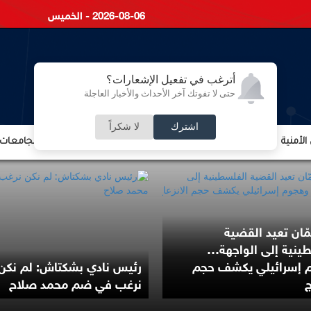
2026-08-06 - الخميس
أترغب في تفعيل الإشعارات؟
حتى لا تفوتك آخر الأحداث والأخبار العاجلة
اشترك
لا شكراً
لأمنية
الشؤون الإقتصادية
الشؤون البرلمانية
التعليم والجامعات
ّان تعيد القضية
ينية إلى الواجهة…
 إسرائيلي يكشف حجم
رئيس نادي بشكتاش: لم نكن
ج
نرغب في ضم محمد صلاح