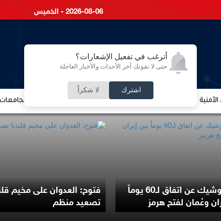
2026-08-06 - الخميس
أترغب في تفعيل الإشعارات؟
حتى لا تفوتك آخر الأحداث والأخبار العاجلة
اشترك
لا شكراً
لأمنية
الشؤون الإقتصادية
الشؤون البرلمانية
التعليم والجامعات
إعلان وشيك عن اتفاق لـ60 يوماً
فتوح: العدوان على مخيم قلن
ران وعُمان لفتح هرمز
تصعيد منظم