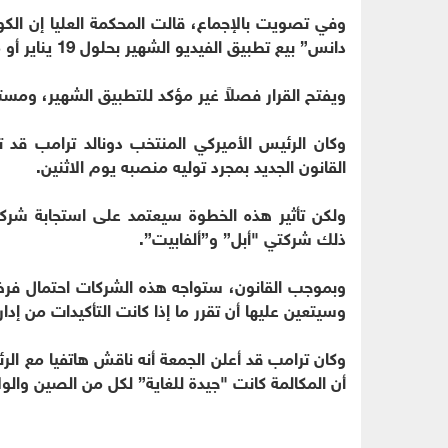
وفي تصويت بالإجماع، قالت المحكمة العليا إن 
دانس” بيع تطبيق الفيديو الشهير بحلول 19 يناير أو مواجهة الحظر.
ويفتح القرار فصلاً غير مؤكد للتطبيق الشهير، ومستخدميه البالغ عددهم 170 
وكان الرئيس الأميركي المنتخب دونالد ترامب قد ت
القانون الجديد بمجرد توليه منصبه يوم الاثنين.
ولكن تأثير هذه الخطوة سيعتمد على استجابة شرك
ذلك شركتي "أبل” و”ألفابيت”.
وبموجب القانون، ستواجه هذه الشركات احتمال فر
وسيتعين عليها أن تقرر ما إذا كانت التأكيدات من إدارة 
وكان ترامب قد أعلن الجمعة أنه ناقش هاتفيا مع ال
أن المكالمة كانت "جيدة للغاية” لكل من الصين والول