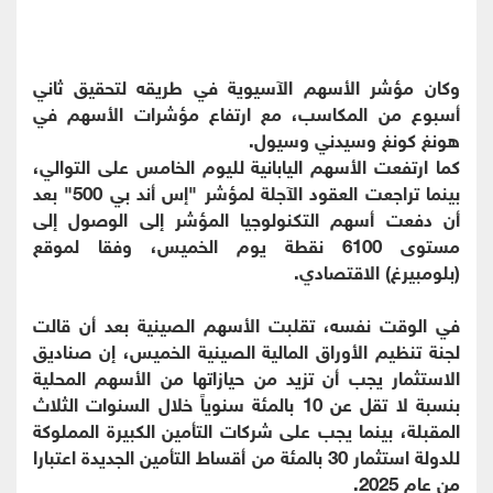
وكان مؤشر الأسهم الآسيوية في طريقه لتحقيق ثاني
أسبوع من المكاسب، مع ارتفاع مؤشرات الأسهم في
هونغ كونغ وسيدني وسيول.
كما ارتفعت الأسهم اليابانية لليوم الخامس على التوالي،
بينما تراجعت العقود الآجلة لمؤشر "إس أند بي 500" بعد
أن دفعت أسهم التكنولوجيا المؤشر إلى الوصول إلى
مستوى 6100 نقطة يوم الخميس، وفقا لموقع
(بلومبيرغ) الاقتصادي.
في الوقت نفسه، تقلبت الأسهم الصينية بعد أن قالت
لجنة تنظيم الأوراق المالية الصينية الخميس، إن صناديق
الاستثمار يجب أن تزيد من حيازاتها من الأسهم المحلية
بنسبة لا تقل عن 10 بالمئة سنوياً خلال السنوات الثلاث
المقبلة، بينما يجب على شركات التأمين الكبيرة المملوكة
للدولة استثمار 30 بالمئة من أقساط التأمين الجديدة اعتبارا
من عام 2025.