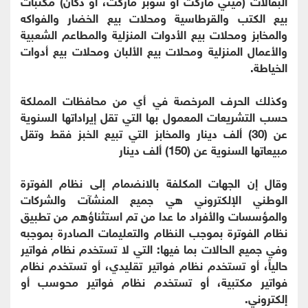
البقالات (ميني ماركت أو سوبر ماركت، أو دكان) مكتبات
بيع الكتب والقرطاسية ومحلات بيع الخضار والفواكه
والمخابز ومحلات بيع الأدوات المنزلية والمطاعم الشعبية
والأعمال المنزلية ومحلات بيع الألبان ومحلات بيع أدوات
الخياطة.
وكذلك الحرف المرخصة في أي من محافظات المملكة
حسب التشريعات المعمول بها التي تقل إيراداتها السنوية
عن (30) ألف دينار والمخابز التي تبيع الخبز فقط وتقل
مبيعاتها السنوية عن (150) ألف دينار
وقال إن الجهات المكلفة بالانضمام إلى نظام الفوترة
الوطني الإلكتروني هي جميع المنشآت والشركات
والمؤسسات والأفراد ما عدا من تم استثناؤهم من تطبيق
نظام الفوترة بموجب النظام والتعليمات الصادرة بموجبه
وفي جميع الحالات بما فيها: التي لا تستخدم نظام فواتير
حالياً، أو تستخدم نظام فواتير تقليدي، أو تستخدم نظام
فواتير مكتبية، أو تستخدم نظام فواتير محوسب أو
إلكتروني.