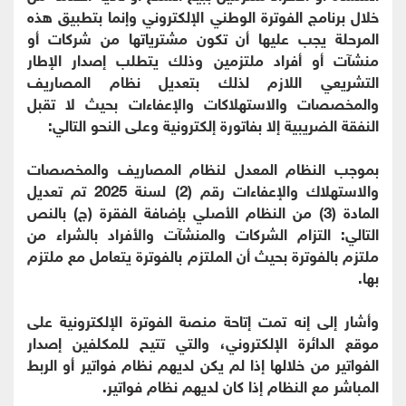
خلال برنامج الفوترة الوطني الإلكتروني وإنما بتطبيق هذه
المرحلة يجب عليها أن تكون مشترياتها من شركات أو
منشآت أو أفراد ملتزمين وذلك يتطلب إصدار الإطار
التشريعي اللازم لذلك بتعديل نظام المصاريف
والمخصصات والاستهلاكات والإعفاءات بحيث لا تقبل
النفقة الضريبية إلا بفاتورة إلكترونية وعلى النحو التالي:
بموجب النظام المعدل لنظام المصاريف والمخصصات
والاستهلاك والإعفاءات رقم (2) لسنة 2025 تم تعديل
المادة (3) من النظام الأصلي بإضافة الفقرة (ج) بالنص
التالي: التزام الشركات والمنشآت والأفراد بالشراء من
ملتزم بالفوترة بحيث أن الملتزم بالفوترة يتعامل مع ملتزم
بها.
وأشار إلى إنه تمت إتاحة منصة الفوترة الإلكترونية على
موقع الدائرة الإلكتروني، والتي تتيح للمكلفين إصدار
الفواتير من خلالها إذا لم يكن لديهم نظام فواتير أو الربط
المباشر مع النظام إذا كان لديهم نظام فواتير.