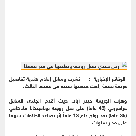
الوقائع الإخبارية : نشرت وسائل إعلام هندية تفاصيل
جريمة بشعة راحت ضحيتها سيدة في عقدها الثالث.
وهزت الجريمة حيدر آباد، حيث أقدم الجندي السابق
غرامورثي (45 عاما) على قتل زوجته بوتافينكاتا مادهافي
(35 عاما) بعد زواج دام 13 عاماً إثر تصاعد الخلافات بينهما
على مدار سنوات.