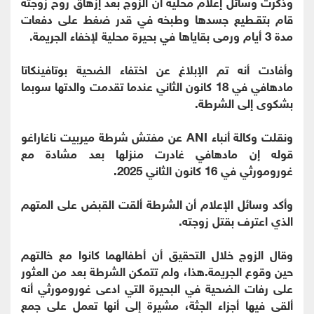
وذكرت وسائل إعلام محلية أن الزوج بعد إزهاق روح زوجته
قام بتقـطيع جسدها وطبخه في قدر ضغط على دفعات
مدة 3 أيام ورمى بقاياها في بحيرة محلية لإخفاء الجريمة.
وأفادت أنه تم الإبلاغ عن اختفاء الضحية بوتافينكاتا
مادهافي في 18 كانون الثاني عندما تقدمت والدتها سوبما
بشكوى إلى الشرطة.
ونقلت وكالة أنباء ANI عن مفتش شرطة ميربيت ناغاراغو
قوله إن مادهافي غادرت منزلها بعد مشادة مع
غورومورثي في 16 كانون الثاني 2025.
وأكد وسائل الإعلام أن الشرطة ألقت القبض على المتهم
الذي اعترف بقتل زوجته.
وقال الزوج خلال التحقيق أن أطفالهما كانوا مع خالتهم
حين وقوع الجريمة.هذا، ولم تتمكن الشرطة بعد من العثور
على رفات الضحية في البحيرة التي ادعى غورومورثي أنه
ألقى فيها أجزاء الجثة، مشيرة إلى أنها تعمل على جمع