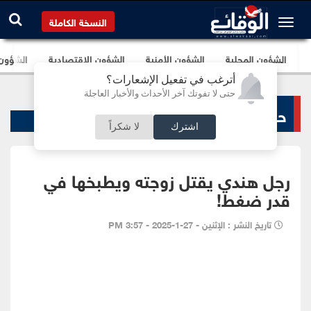
النسخة الكاملة
الشؤون المحلية
الشؤون الأمنية
الشؤون الإقتصادية
الشؤون ا
أترغب في تفعيل الإشعارات؟
حتى لا تفوتك آخر الأحداث والأخبار العاجلة
حوادث ساخنة
اشترك
لا شكراً
رجل هندي يقتل زوجته ويطبخها في
قدر ضغط!
تاريخ النشر : الإثنين - 27-1-2025 - 3:57 PM