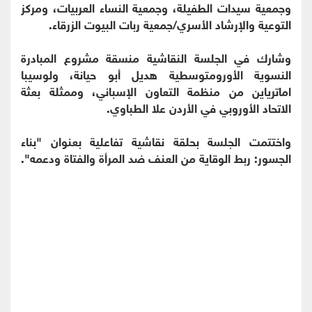
وجمعية سيدات الطفيلة، وجمعية النساء العربيات، ومركز
التوعية والإرشاد الأسري/جمعية ربات البيوت الزرقاء.
وشارك في الجلسة النقاشية منسقة مشروع المبادرة
النسوية الأورومتوسطية هديل أبو حيانة، ولوسيبا
اماترياين من منظمة التعاون الإسباني، وممثلة بعثة
الاتحاد الأوروبي في الأردن علا الطباوي.
واختتمت الجلسة بحلقة نقاشية تفاعلية بعنوان "بناء
الجسور: ربط الوقاية من العنف ضد المرأة والفتاة ودعمه".