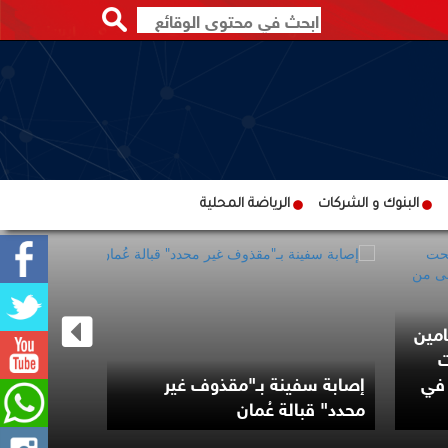
البنوك و الشركات
الرياضة المحلية
امين
ت
 في
إصابة سفينة بـ"مقذوف غير
الجيش الإي
محدد" قبالة عُمان
مضيق هرمز 