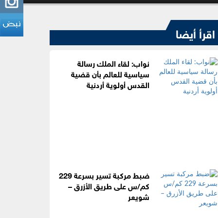
اقرأ أيضا
نواب: لقاء الملك رسالة
سياسية للعالم بأن قضية
القدس أولوية أردنية
ضبط مركبة تسير بسرعة 229
كم/س على طريق الأزرق –
شويعر