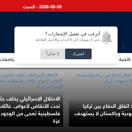
2026-08-08 - السبت
أترغب في تفعيل الإشعارات؟
حتى لا تفوتك آخر الأحداث والأخبار العاجلة
اشترك
لا شكراً
لأمنية
الشؤون الإقتصادية
الشؤون البرلمانية
التعليم والجامعات
الاحتلال الإسرائيلي يخلف جث
 اتفاق الدفاع بين تركيا
تحت الأنقاض لأعوام.. عائلا
دية وباكستان لا يستهدف
فلسطينية تمحى من الوجود
غزة