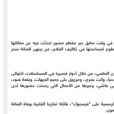
 في وقت سابق عبر مقطع مصور تحدثت فيه عن معاناتها
لتطوع لمساعدتها في تكاليف العلاج، من بينهن الفنانة سحر
قرن الماضي، من خلال أدوار قصيرة في المسلسلات، لتتوالى
 دنيا، وأنت عمري، ومرزوق على جميع الجبهات، وبقعة ضوء،
شي ماشي، وغيرها من الأعمال التي رسخت حضورها لدى
لرسمية على "فيسبوك"، قائلة: تعازينا القلبية بوفاة الفنانة
عون.