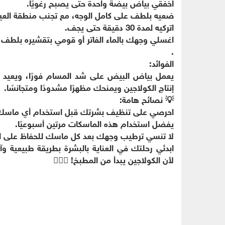
اخفقي بياض بيضة واحدة حتى يصبح رغويًا.
ضعيه بلطف على كامل الوجه، مع تجنب منطقة العين
اتركيه لمدة 30 دقيقة حتى يجف.
اغسلي وجهك بالماء الفاتر أو قومي بتقشيره بلطف
.
الفوائد:
يعمل بياض البيض على شد المسام فورًا، ويعيد بناء
إنتاج الكولاجين ويمنحك مظهرًا مشدودًا ومتجانسًا.
💡 نصائح هامة:
احرصي على تنظيف بشرتك قبل استخدام أي ماسك 
يفضل استخدام هذه الماسكات مرتين أسبوعيًا.
لا تنسي ترطيب وجهك بعد كل ماسك للحفاظ على الن
ابدئي رحلتك في العناية بالبشرة بطريقة طبيعية و
لأن الكولاجين يبدأ من المطبخ! 💆‍♀️✨