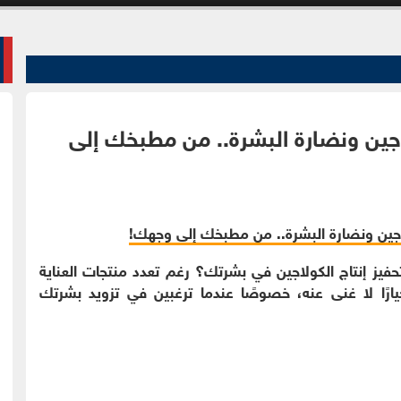
اجين ونضارة البشرة.. من مطبخك إلى
تحفيز إنتاج الكولاجين في بشرتك؟ رغم تعدد منتجات العناية
ارًا لا غنى عنه، خصوصًا عندما ترغبين في تزويد بشرتك