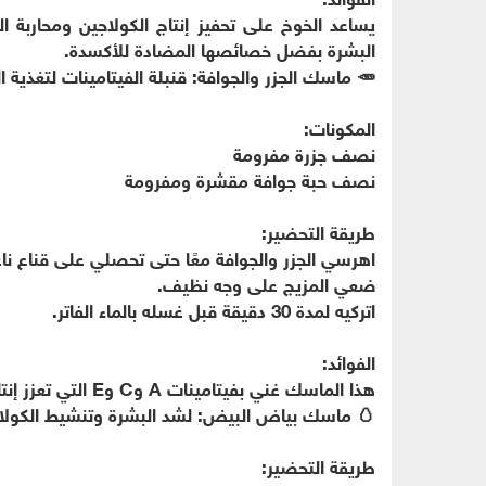
يساعد الخوخ على تحفيز إنتاج الكولاجين ومحاربة ا
البشرة بفضل خصائصها المضادة للأكسدة.
🥕 ماسك الجزر والجوافة: قنبلة الفيتامينات لتغذية ا
المكونات:
نصف جزرة مفرومة
نصف حبة جوافة مقشرة ومفرومة
طريقة التحضير:
اهرسي الجزر والجوافة معًا حتى تحصلي على قناع نا
ضعي المزيج على وجه نظيف.
اتركيه لمدة 30 دقيقة قبل غسله بالماء الفاتر.
الفوائد:
هذا الماسك غني بفيتامينات A وC وE التي تعزز إنتاج الكولاجين وتحمي البشرة من الجفاف والتجاعيد.
🥚 ماسك بياض البيض: لشد البشرة وتنشيط الكولا
طريقة التحضير: