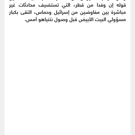
قوله إن وفدا من قطر، التي تستضيف محادثات غير
مباشرة بين مفاوضين من إسرائيل وحماس، التقى بكبار
مسؤولي البيت الأبيض قبل وصول نتنياهو أمس.