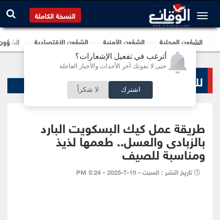
النسخة الكاملة
الشؤون المحلية
الشؤون الأمنية
الشؤون الإقتصادية
الشؤون ا
أترغب في تفعيل الإشعارات؟
حتى لا تفوتك آخر الأحداث والأخبار العاجلة
لك سيدتي
اشترك
لا شكراً
طريقة عمل كيك البسكويت البارد
بالزبادى والعسل.. طعمها لذيذ
ومناسبة للصيف
تاريخ النشر : السبت - 19-7-2025 - 5:24 PM