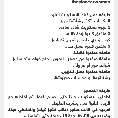
thepioneerwoman.
طريقة عمل كيك البسكويت البارد
المكونات (تكفي 4 أشخاص)
2 عبوة بسكويت شاي سادة.
3 ملاعق كبيرة زبدة ذائبة.
كوب زبادي طبيعي (بدون نكهات).
3 ملاعق كبيرة عسل نقي.
ملعقة صغيرة فانيليا.
ملعقة صغيرة من عصير الليمون (لمنح قوام متماسك).
شرائح موز أو فراولة.
ملعقة صغيرة عسل للتزيين.
رشة قرفة أو مكسرات مجروشة.
طريقة التحضير
اطحني البسكويت جيدًا حتى يصبح ناعمًا، ثم اخلطيه مع
الزبدة الذائبة حتى يتشرب الخليط.
افرديه في قالب صغير (قالب تشيز كيك) واضغطي جيدًا.
وضعيه في الثلاجة لمدة 15 دقيقة حتى يتماسك.