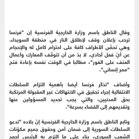
وقال الناطق باسم وزارة الخارجية الفرنسية إن "فرنسا
ترحب بإعلان وقف لإطلاق النار في منطقة السويداء.
وهي تحضّ الأطراف كافة على احترام كامل له والإحجام
عن أيّ فعل أحادي. لا بدّ من أن تتوقّف المعارك وأعمال
العنف على الفور"، مطالبا في الوقت نفسه بإعادة فتح
"ممر إنساني".
وأضاف "تذكّر فرنسا أيضا بأهمية التزام السلطات
الانتقالية إجراء تحقيق في الانتهاكات غير المقبولة المرتكبة
بحق المدنيين، والتي يجب تحديد المسؤولين عنها
وتقديمهم إلى القضاء بسرعة".
وتابع الناطق باسم وزارة الخارجية الفرنسية إنّ بلاده "تدعو
السلطات السورية إلى ضمان أمن وحقوق جميع مكوّنات
الشعب السوري، بناء على ما التزم به الرئيس أحمد