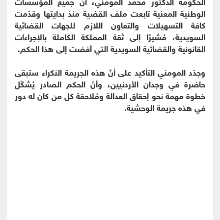
الحكومة الدكتور محمد المومني، أنّ جميع المؤسسات
الوطنية المعنية تابعت ملف القضية منذ بدايتها وقدّمت
كافة التسهيلات والتعاون اللازم للجهات القضائية
السويدية، مُشيرًا إلى ثقة المملكة الكاملة بالإجراءات
القانونية والقضائية السويدية التي أفضت إلى هذا الحكم.
وجدّد المومني التأكيد على أنّ هذه الجريمة النكراء ستبقى
حاضرة في وجدان الأردنيين، وأنّ الحكم الصادر يُشكّل
خطوة مهمة نحو إحقاق العدالة ومُلاحقة كل من كان له دور
في هذه جريمة الوحشية.