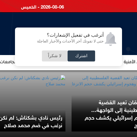
2026-08-06 - الخميس
أترغب في تفعيل الإشعارات؟
حتى لا تفوتك آخر الأحداث والأخبار العاجلة
اشترك
لا شكراً
لأمنية
الشؤون الإقتصادية
الشؤون البرلمانية
التعليم والجامعات
ّان تعيد القضية
ينية إلى الواجهة…
 إسرائيلي يكشف حجم
رئيس نادي بشكتاش: لم نكن
ج
نرغب في ضم محمد صلاح