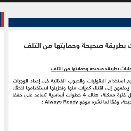
ع استخدام البقوليات والحبوب الغذائية في إعداد الوجبات
يدفعهن إلى اقتناء كميات منها وتخزينها لاستخدامها لاحقًا.
ولكي تظل هذه المكونات صالحة للاستعمال لأطول فترة ممكنة، هناك 4 خطوات أساسية تساعد على حفظ
 لما نشره موقع Always Ready :