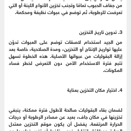
من جفاف الحبوب تمامًا وتجنب تخزين الأنواع اللينة أو التي
تعرضت للرطوبة، ثم توضع في عبوات نظيفة ومحكمة.
3. تدوين تاريخ التخزين
من الجيد استخدام لاصقات توضع على العبوات تدوَّن
عليها تواريخ الإنتاج أو التخزين، ومدة الصلاحية، خاصة بعد
إزالة البقوليات من عبواتها الأصلية. هذه الخطوة تسهل
تتبع فترة الاستخدام الآمن دون التعرض لخطر فساد
المكونات.
4. اختيار مكان التخزين بعناية
لضمان بقاء البقوليات صالحة لأطول فترة ممكنة، ينبغي
تخزينها في مكان جاف، بعيد عن مصادر الرطوبة أو درجات
الحرارة المرتفعة. يفضل أن يكون موقع التخزين معتدل
الحرارة ومظلمًا، لتقليل فرص تلفها أو تغير خواصها مع