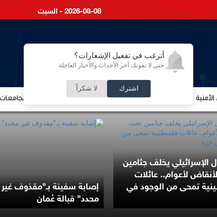
2026-08-08 - السبت
أترغب في تفعيل الإشعارات؟
حتى لا تفوتك آخر الأحداث والأخبار العاجلة
اشترك
لا شكراً
لأمنية
الشؤون الإقتصادية
الشؤون البرلمانية
التعليم والجامعات
ال الإسرائيلي يخلف جثامين
أنقاض لأعوام.. عائلات
نية تمحى من الوجود في
إصابة سفينة بـ"مقذوف غير
محدد" قبالة عُمان