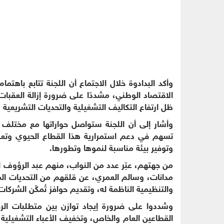
وأكد البدادوة خلال الاجتماع أن اللجنة تتابع باهتم
الاقتصاد الوطني، مشددًا على ضرورة إزالة العقبا
ظل ارتفاع التكاليف التشغيلية والتحديات التشريعية و
وأشار إلى أن اللجنة ستواصل حواراتها مع مختلف 
تسهم في دعم استمرارية هذا القطاع الحيوي وتعزز 
وتوفير بيئة مناسبة لنموها وتطورها.
من جهتهم، عبّر عدد من النواب، منهم عبد الرؤوف ال
مدانات، وسالم العمري، عن قلقهم من التحديات المتر
والتنظيمية الناظمة له، وتقديم حوافز تُمكّن الشركات 
وشددوا على ضرورة إيجاد توازن بين متطلبات الرقا
القطاعين العام والخاص، وتخفيف الأعباء التشغيلية،