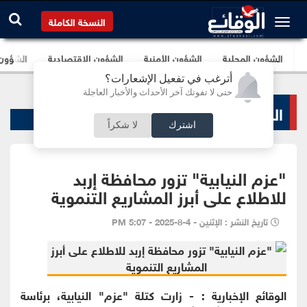
النسخة الكاملة
الشؤون المحلية
الشؤون الأمنية
الشؤون الإقتصادية
الشؤون ا
أترغب في تفعيل الإشعارات؟
حتى لا تفوتك آخر الأحداث والأخبار العاجلة
الشؤون البرلمانية
اشترك
لا شكراً
"عزم النيابية" تزور محافظة إربد
للاطلاع على أبرز المشاريع التنموية
تاريخ النشر : الإثنين - 4-8-2025 - 5:07 PM
الوقائع الإخبارية : - زارت كتلة "عزم" النيابية، برئاسة