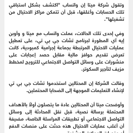
وتقول شركة ميتا إن واتساب "اكتشف بشكل استباقي
تلك الحسابات وأغلقها، قبل أن تتمكن مراكز الاحتيال من
تشغيلها".
وفي إحدى تلك الحالات، عملت واتساب مع ميتا و وأوبن
إيه آي المطورة لبرنامج تشات جي بي تي، على تعطيل
عمليات الاحتيال المرتبطة بجماعة إجرامية كمبودية، كانت
تعرض تقديم حوافز مالية مقابل حصد إعجابات على
منشورات على وسائل التواصل الاجتماعي للترويج لمخطط
مزيف لتأجير السكوتر.
وقالت الشركة إن المحتالين استخدموا تشات جي بي تي
لإنشاء التعليمات الموجهة إلى الضحايا المحتملين.
وأوضحت ميتا أن المحتالين عادة ما يتصلون أولاً بالأهداف
المحتملة برسالة نصية، قبل نقل المحادثة إلى وسائل
التواصل الاجتماعي أو تطبيقات المراسلة الخاصة، مضيفة
أن أغلب عمليات الاحتيال هذه حدثت على منصات الدفع
أو منصات العملات المشفرة.