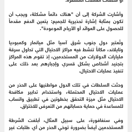
وأشارت الشركة إلى أن "هناك دائماً مشكلة، ويجب أن
تكون بمثابة إشارة تحذيرية للجميع: يتعين الدفع مقدماً
للحصول على العوائد أو الأرباح الموعودة".
وتُعتبر دول جنوب شرق آسيا مثل ميانمار وكمبوديا
وتايلاند، مكاناً تنشط فيه مراكز الاحتيال التي تحاول سرقة
مليارات الدولارات من المستخدمين، إذ تقوم هذه المراكز
بتجنيد أشخاص بشكل قسري وإجبارهم بعد ذلك على
تنفيذ عمليات الاحتيال.
وحثت السلطات في تلك الدول مواطنيها على الحذر من
عمليات الاحتيال المحتملة، واستخدام تدابير مكافحة
الاحتيال مثل ميزة التحقق بخطوتين في تطبيق واتساب
للمساعدة في حماية حساباتهم من التعرض للاختراق.
وفي سنغافورة، على سبيل المثال، أبلغت الشرطة
المستخدمين أيضاً بضرورة توخي الحذر من أي طلبات غير