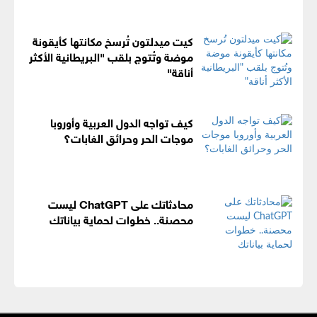
كيت ميدلتون تُرسخ مكانتها كأيقونة
موضة وتُتوج بلقب "البريطانية الأكثر
أناقة"
كيف تواجه الدول العربية وأوروبا
موجات الحر وحرائق الغابات؟
محادثاتك على ChatGPT ليست
محصنة.. خطوات لحماية بياناتك