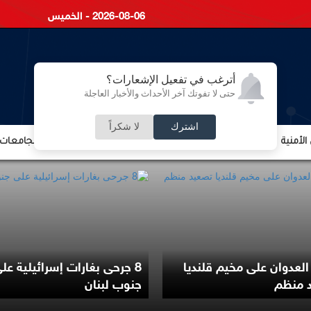
2026-08-06 - الخميس
أترغب في تفعيل الإشعارات؟
حتى لا تفوتك آخر الأحداث والأخبار العاجلة
اشترك
لا شكراً
لأمنية
الشؤون الإقتصادية
الشؤون البرلمانية
التعليم والجامعات
العدوان على مخيم قلنديا
8 جرحى بغارات إسرائيلية عل
 منظم
جنوب لبنان