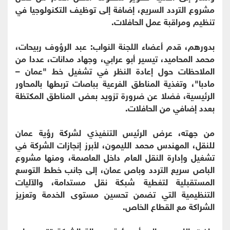
مشروع التردد السريع، إضافة إلى توظيف التكنولوجيا في
تنظيم ومراقبة عمل الحافلات.
بدورهم، قدم أعضاء اللجنة النواب: عبد الرؤوف ربيحات،
محمد المحاميد، تيسير أبو عرابي، وجهاد مدانات، عددا من
الملاحظات حول إعادة النظر في تشغيل خط "عمان –
مادبا"، وتغذية المناطق الفرعية بباصات تربطها بالمحاور
الرئيسية، فضلا عن ضرورة تزويد بعض المناطق المكتظة
بعدد إضافي من الحافلات.
من جهته، عرض الرئيس التنفيذي لشركة رؤية عمان
للنقل، المهندس محمد الليمون، لأبرز إنجازات الشركة في
تشغيل وإدارة النقل العام داخل العاصمة، ومنها مشروع
الباص سريع التردد وباص عمان، إلى جانب خطط التوسع
المستقبلية لتغطية شبكة نقل مستدامة، والآليات
التنظيمية التي تضمن تحسين مستوى الخدمة وتعزيز
الشراكة مع القطاع الخاص.