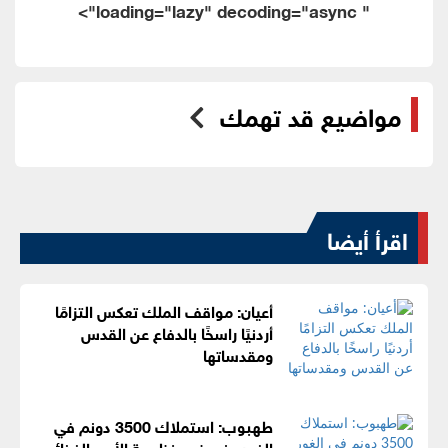
" loading="lazy" decoding="async">
مواضيع قد تهمك
اقرأ أيضا
أعيان: مواقف الملك تعكس التزامًا
أردنيًا راسخًا بالدفاع عن القدس
ومقدساتها
طهبوب: استملاك 3500 دونم في
الغور يضعف منظومة الأمن الغذائي