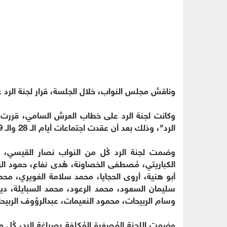
وناقش مجلس النواب، خلال الجلسة، قرار لجنة الرد
وكانت لجنة الرد على خطاب العرش السامي، قررت 
الرد"، وذلك بعد أن عقدت اجتماعات أيام الـ 28 والـ 29 والـ 30 من الشهر الماضي.
وضمت لجنة الرد كُل من النواب نصار القيسي، عل
الكباريتي، مُصطفى الخصاونة، هُدى نفاع، حمود الز
أبو هنية، أروى الحجايا، محمد سلامة الغويري، محمد
سليمان السعود، محمد الرعود، محمد السبايلة، دي
وسام الربيحات، محمود النعيمات، عبدالرؤوف الربيحات،
وضمت اللجنة المُصغرة المُكلفة بصياغة الرد، كُل 