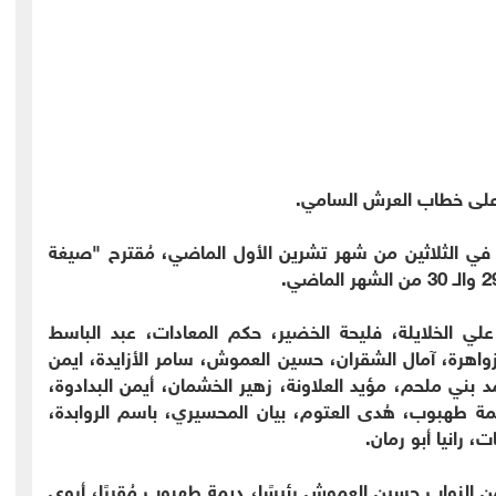
 على خطاب العرش السامي.
في الثلاثين من شهر تشرين الأول الماضي، مُقترح "صيغة
ي الخلايلة، فليحة الخضير، حكم المعادات، عبد الباسط
واهرة، آمال الشقران، حسين العموش، سامر الأزايدة، ايمن
 بني ملحم، مؤيد العلاونة، زهير الخشمان، أيمن البدادوة،
مة طهبوب، هُدى العتوم، بيان المحسيري، باسم الروابدة،
 رانيا أبو رمان.
من النواب حسين العموش رئيسًا، ديمة طهبوب مُقررًا، أروى