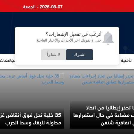
2026-08-07 - الجمعة
أترغب في تفعيل الإشعارات؟
حتى لا تفوتك آخر الأحداث والأخبار العاجلة
اشترك
لا شكراً
لأمنية
الشؤون الإقتصادية
الشؤون البرلمانية
التعليم والجامعات
 تحذر إيطاليا من اتخاذ
ت مضادة في حال استمرارها
35 خلية نحل فوق أنقاض غزة
 اتفاقية شنغن
محاولة للبقاء وسط الحرب