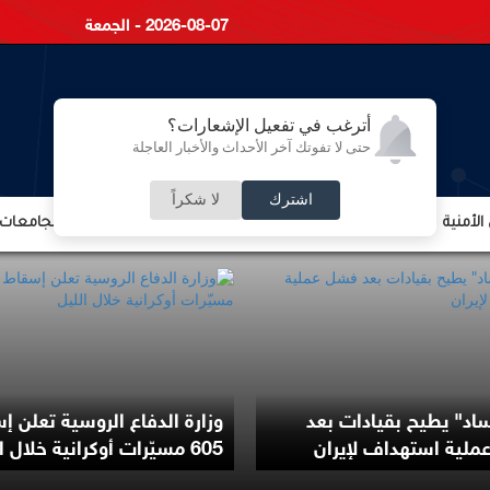
2026-08-07 - الجمعة
أترغب في تفعيل الإشعارات؟
حتى لا تفوتك آخر الأحداث والأخبار العاجلة
اشترك
لا شكراً
لأمنية
الشؤون الإقتصادية
الشؤون البرلمانية
التعليم والجامعات
اد" يطيح بقيادات بعد
وزارة الدفاع الروسية تعلن إ
لية استهداف لإيران
605 مسيّرات أوكرانية خلال الليل