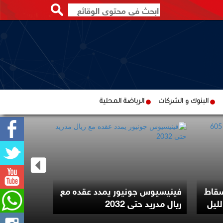
البنوك و الشركات
الرياضة المحلية
ترامب يوقع
سقاط
فينيسيوس جونيور يمدد عقده مع
لتقييد حق 
ريال مدريد حتى 2032
الأميركية با