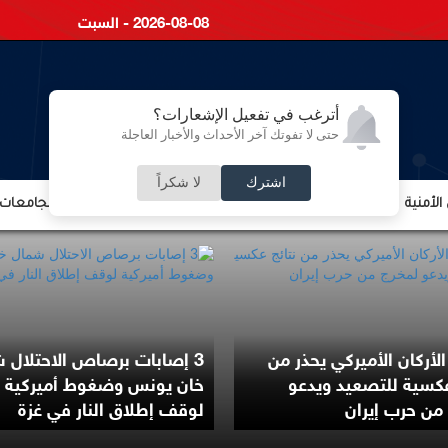
2026-08-08 - السبت
أترغب في تفعيل الإشعارات؟
حتى لا تفوتك آخر الأحداث والأخبار العاجلة
اشترك
لا شكراً
لأمنية
الشؤون الإقتصادية
الشؤون البرلمانية
التعليم والجامعات
لأركان الأميركي يحذر من
3 إصابات برصاص الاحتلال 
عكسية للتصعيد ويدعو
خان يونس وضغوط أميركية
من حرب إيران
لوقف إطلاق النار في غزة