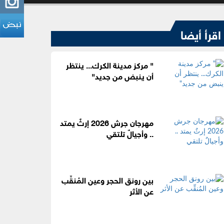
اقرأ أيضا
" مركز مدينة الكرك... ينتظر
أن ينبض من جديد"
مهرجان جرش 2026 إرثٌ يمتد
.. وأجيالٌ تلتقي
بين رونق الحجر وعين المُنقِّب
عن الأثر