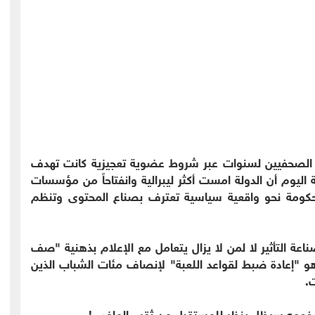
ة الصحفيين لسنوات عبر شروط عضوية تعجيزية كانت تهدف
ة اليوم أن الدولة امست أكثر ليبرالية وانفتاحاً من مؤسسات
ومة نحو واقعية سياسية تعترف بصناع المحتوى وتنظم
اعة التأثير لا لمن لا يزال يتعامل مع الإعلام بذهنية "صف
و "إعادة ضبط لقواعد اللعبة" لإنصاف مئات الشباب الذين
.
ض فهمه سيظل ينظر للمستقبل من ثقب الماضي!