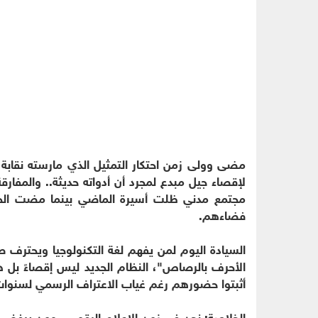
مضى وولى زمن احتكار التمثيل الذي مارسته نقاب
لإقصاء جيل مبدع لمجرد أن أدواته حديثة.. والمفارق
مجتمع مدني ظلت أسيرة الماضي بينما مضت الحك
فضاءهم.
السيادة اليوم لمن يفهم لغة التكنولوجيا ويحترف صن
الأحرف بالرصاص"، النظام الجديد ليس إقصاءً بل ه
أثبتوا حضورهم رغم غياب الاعتراف الرسمي لسنوات
الخلاصة: نحن في زمن الإعلام الرقمي.. ومن يرف