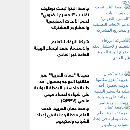
جامعة البترا تبحث توظيف
تقنيات "المسرع الضوئي"
لدعم الأبحاث التطبيقية
والمشاريع المشتركة
شركة الزرقاء للتعليم
والاستثمار تعقد اجتماع الهيئة
العامة غير العادي
صيدلة "عمان العربية" تعزز
مكانتها الدولية بحصول أحد
طلبة ماجستير اليقظة الدوائية
على شهادة اعتماد مهني
عالمي (QPPV)
جامعة عمان العربية: خدمة
العلم محطة وطنية في إعداد
الشباب وتمكينهم