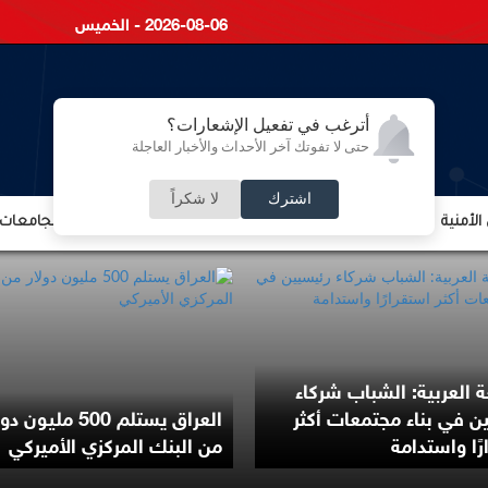
2026-08-06 - الخميس
أترغب في تفعيل الإشعارات؟
حتى لا تفوتك آخر الأحداث والأخبار العاجلة
اشترك
لا شكراً
لأمنية
الشؤون الإقتصادية
الشؤون البرلمانية
التعليم والجامعات
ة العربية: الشباب شركاء
ن في بناء مجتمعات أكثر
العراق يستلم 500 مليون 
رًا واستدامة
من البنك المركزي الأميركي