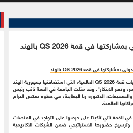
ها في قمة QS 2026 بالهند
الوقائع الإخباري - شاركت جامعة اليرموك في فعاليات قمة QS 2026 العالمية، التي استضافتها جمهورية الهند
ات، تحقيق التوسّع، ودفع الابتكار". وقد مثلت الجامعة في القمة نائب رئيس
والتصنيفات، الدكتورة ربا البطاينة، في خطوة تعكس التزام
اتها العالمية.
في القمة تأتي تأكيدًا على حرصها على التواجد في المنصات
ية، وترسيخ حضورها الاستراتيجي ضمن الشبكات الأكاديمية