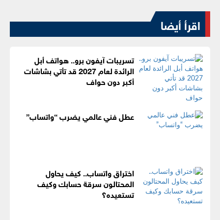
اقرأ أيضا
تسريبات آيفون برو.. هواتف أبل
الرائدة لعام 2027 قد تأتي بشاشات
أكبر دون حواف
عطل فني عالمي يضرب “واتساب”
اختراق واتساب.. كيف يحاول
المحتالون سرقة حسابك وكيف
تستعيده؟