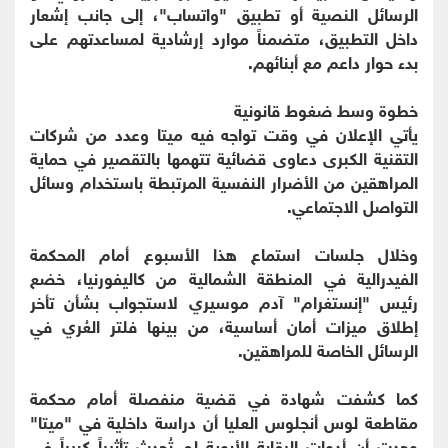
الرسائل النصية أو تطبيق "واتساب"، إلى جانب إشعار
داخل التطبيق، متضمناً موارد إرشادية لمساعدتهم على
بدء حوار داعم مع أبنائهم.
خطوة وسط ضغوط قانونية
يأتي الإعلان في وقت تواجه فيه ميتا وعدد من شركات
التقنية الكبرى دعاوى قضائية تتهمها بالتقصير في حماية
المراهقين من الأضرار النفسية المرتبطة باستخدام وسائل
التواصل الاجتماعي.
وخلال جلسات استماع هذا الأسبوع أمام المحكمة
الفيدرالية في المنطقة الشمالية من كاليفورنيا، خضع
رئيس "إنستغرام" آدم موسيري لاستجواب بشأن تأخر
إطلاق ميزات أمان أساسية، من بينها فلتر العُري في
الرسائل الخاصة للمراهقين.
كما كشفت شهادة في قضية منفصلة أمام محكمة
مقاطعة لوس أنجلوس العليا أن دراسة داخلية في "ميتا"
وجدت أن أدوات الرقابة الأبوية لم تُحدث تأثيراً كبيراً في