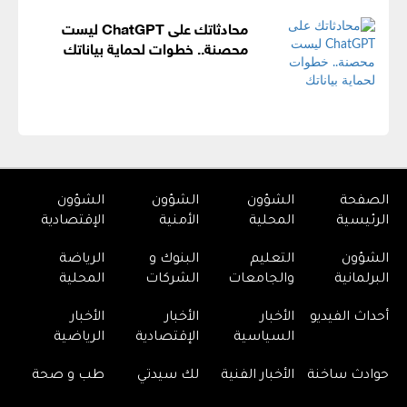
محادثاتك على ChatGPT ليست
محصنة.. خطوات لحماية بياناتك
الصفحة
الشؤون
الشؤون
الشؤون
الرئيسية
المحلية
الأمنية
الإقتصادية
الشؤون
التعليم
البنوك و
الرياضة
البرلمانية
والجامعات
الشركات
المحلية
أحداث الفيديو
الأخبار
الأخبار
الأخبار
السياسية
الإقتصادية
الرياضية
حوادث ساخنة
الأخبار الفنية
لك سيدتي
طب و صحة