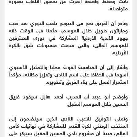
ثابت وخطط واضحة أثمرت عن تحقيق الألقاب بصورة
متواصلة.
وتابع أن الفريق نجح في التتويج بلقب الدوري بعد تعب
وماراثون طويل خلال الموسم، مثمنا في الوقت ذاته
جهود الأندية الأردنية المشاركة في دوري المحترفين
للموسم الحالي، والتي قدمت مستويات تليق بالكرة
الأردنية.
وأشار إلى أن المنافسة القوية محليا والتمثيل الآسيوي
أسهما في الحفاظ على اسم النادي وتعزيز مكانته، مؤكداً
استمرار العمل على بناء الفريق وتطويره.
وأوضح أبو عبيد أن المدرب أحمد هايل سيقود فريق
الحسين خلال الموسم المقبل.
وتمنى التوفيق للاعبي النادي الذين سينضمون إلى
المنتخب الوطني لكرة القدم للمشاركة في نهائيات كأس
العالم، مبينا أن مشروع نادي الحسين المقبل سيركز على