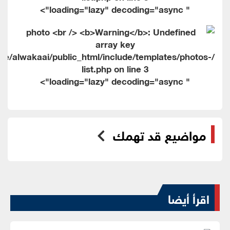
" loading="lazy" decoding="async">
me/alwakaai/public_html/include/templates/photos-
list.php on line
3
" loading="lazy" decoding="async">
مواضيع قد تهمك
اقرأ أيضا