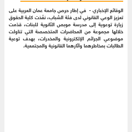
الوقائع الإخباري - في إطار حرص جامعة عمان العربية على
تعزيز الوعي القانوني لدى فئة الشباب، نفّذت كلية الحقوق
زيارة توعوية إلى مدرسة موبص الثانوية للبنات، قدّمت
خلالها مجموعة من المحاضرات المتخصصة التي تناولت
موضوعي الجرائم الإلكترونية والمخدرات، بهدف توعية
الطالبات بمخاطرهما وآثارهما القانونية والمجتمعية.