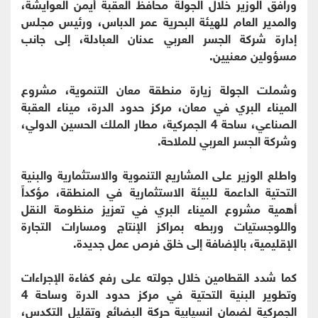
ورافق الوزير خلال الجولة محافظ العقبة أيمن العوايشة،
والمدير العام للهيئة البحرية عمر الدباس، ورئيس مجلس
إدارة شركة الجسر العربي عدنان العبادلة، إلى جانب
مسؤولين معنيين.
وشملت الجولة زيارة منطقة معان التنموية، مشروع
الميناء البري في معان، مركز حدود الدرة، ميناء العقبة
الصناعي، ساحة 4 الجمركية، مطار الملك الحسين الدولي،
وشركة الجسر العربي للملاحة.
واطلع الوزير على المشاريع التنموية والاستثمارية والبنية
التحتية الداعمة للبيئة الاستثمارية في المنطقة، مؤكداً
أهمية مشروع الميناء البري في تعزيز منظومة النقل
واللوجستيات وربطه بمراكز الإنتاج ومسارات التجارة
الإقليمية، بالإضافة إلى خلق فرص عمل جديدة.
كما شدد القطامين خلال جولته على رفع كفاءة الإجراءات
وتطوير البنية التحتية في مركز حدود الدرة وساحة 4
الجمركية لضمان انسيابية حركة البضائع وتقليل التكدس،