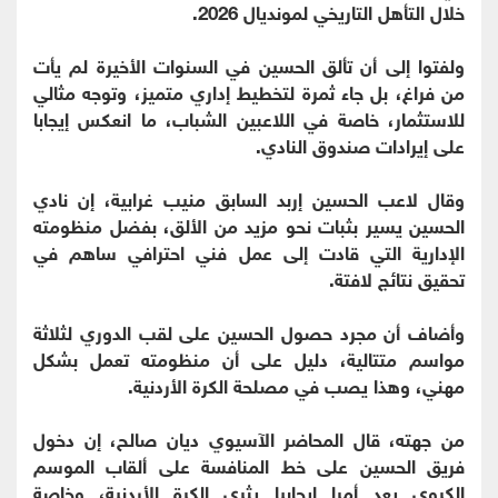
خلال التأهل التاريخي لمونديال 2026.
ولفتوا إلى أن تألق الحسين في السنوات الأخيرة لم يأت
من فراغ، بل جاء ثمرة لتخطيط إداري متميز، وتوجه مثالي
للاستثمار، خاصة في اللاعبين الشباب، ما انعكس إيجابا
على إيرادات صندوق النادي.
وقال لاعب الحسين إربد السابق منيب غرابية، إن نادي
الحسين يسير بثبات نحو مزيد من الألق، بفضل منظومته
الإدارية التي قادت إلى عمل فني احترافي ساهم في
تحقيق نتائج لافتة.
وأضاف أن مجرد حصول الحسين على لقب الدوري لثلاثة
مواسم متتالية، دليل على أن منظومته تعمل بشكل
مهني، وهذا يصب في مصلحة الكرة الأردنية.
من جهته، قال المحاضر الآسيوي ديان صالح، إن دخول
فريق الحسين على خط المنافسة على ألقاب الموسم
الكروي يعد أمرا إيجابيا يثري الكرة الأردنية، وخاصة