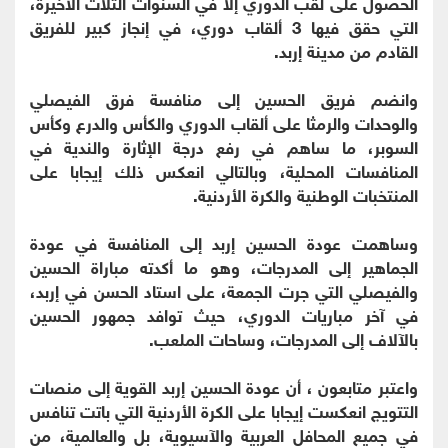
الحصول على لقب الدوري إلا في السنوات الثلاث الأخيرة،
التي حقق فيها 3 ألقاب دوري، في إنجاز كبير للفريق
القادم من مدينة إربد.
وانضم فريق الحسين إلى منافسة فرق الفيصلي
والوحدات والرمثا على ألقاب الدوري والكأس والدرع وكأس
السوبر، ما ساهم في رفع درجة الإثارة والندية في
المنافسات المحلية، وبالتالي انعكس ذلك إيجابا على
المنتخبات الوطنية والكرة الأردنية.
وساهمت عودة الحسين إربد إلى المنافسة في عودة
الجماهير إلى المدرجات، وهو ما أكدته مباراة الحسين
والفيصلي التي جرت الجمعة، على استاد الحسن في إربد،
في آخر مباريات الدوري، حيث توافد جمهور الحسين
بالآلاف إلى المدرجات، وساحات الملعب.
واعتبر متابعون ، أن عودة الحسين إربد القوية إلى منصات
التتويج انعكست إيجابا على الكرة الأردنية التي باتت تنافس
في جميع المحافل العربية والآسيوية، بل والعالمية، من