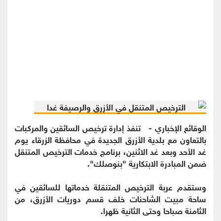
الوقائع الإخباري - تنفذ إدارة ترخيص السائقين والمركبات
بالتعاون مع بلدية الأزرق الجديدة في محافظة الزرقاء يوم
غد الأحد وبعد غد الاثنين، برنامج خدمات الترخيص المتنقل
ضمن المبادرة الابتكارية "بنوصلك".
وستقدم عربة الترخيص المتنقلة خدماتها للسائقين في
ساحة مبيت الشاحنات خلف قسم دوريات الأزرق، من
الثامنة صباحا وحتى الثانية ظهرا.