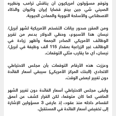
وتوقع مسؤولون أمريكيون أن يناقش ترامب ونظيره
الصيني شي جين بينغ قضايا إيران وتايوان والذكاء
الاصطناعي والأسلحة النووية والمعادن الحيوية.
ومن المقرر صدور بيانات التضخم الأمريكية لشهر أبريل/
نيسان هذا الأسبوع، وحظي الدولار بدعم من تقرير
الوظائف الأمريكي الصادر الجمعة وأظهر زيادة في
الوظائف غير الزراعية بمقدار 115 ألف وظيفة في أبريل/
نيسان، أي ما يقارب مثلي التوقعات.
وعززت هذه الأرقام التوقعات بأن مجلس الاحتياطي
الاتحادي (البنك المركز الأمريكي) سيبقي أسعار الفائدة
دون تغيير لبعض الوقت.
وأبقى مجلس الاحتياطي أسعار الفائدة دون تغيير الشهر
الماضي كما كان متوقعا، لكن القرار كشف عن أعمق
انقسام داخله منذ عقود، إذ عارض 3 مسؤولين الإشارة
إلى تخفيض أسعار الفائدة في المستقبل.