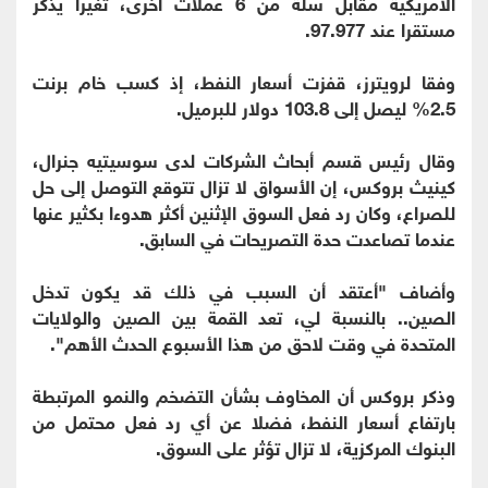
الأمريكية مقابل سلة من 6 عملات أخرى، تغيرا يذكر
مستقرا عند 97.977.
وفقا لرويترز، قفزت أسعار النفط، إذ كسب خام برنت
2.5% ليصل إلى 103.8 دولار للبرميل.
وقال رئيس قسم أبحاث الشركات لدى سوسيتيه جنرال،
كينيث بروكس، إن الأسواق لا تزال تتوقع التوصل إلى حل
للصراع، وكان رد فعل السوق الإثنين أكثر هدوءا بكثير عنها
عندما تصاعدت حدة التصريحات في السابق.
وأضاف "أعتقد أن السبب في ذلك قد يكون تدخل
الصين.. بالنسبة لي، تعد القمة بين الصين والولايات
المتحدة في وقت لاحق من هذا الأسبوع الحدث الأهم".
وذكر بروكس أن المخاوف بشأن التضخم والنمو المرتبطة
بارتفاع أسعار النفط، فضلا عن أي رد فعل محتمل من
البنوك المركزية، لا تزال تؤثر على السوق.