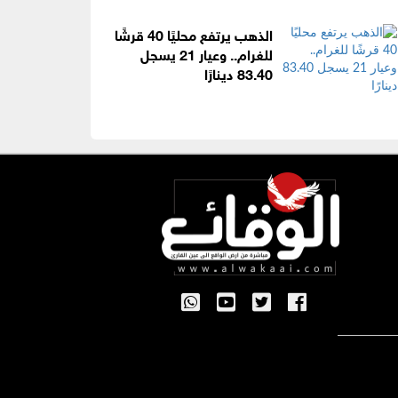
الذهب يرتفع محليًا 40 قرشًا
للغرام.. وعيار 21 يسجل
83.40 دينارًا