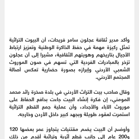
وأكد مدير ثقافة عجلون سامر فريحات، أن البيوت التراثية
تمثل ركيزة مهمة في حفظ الذاكرة الوطنية وتعزيز ارتباط
الأجيال بتاريخهم وهويتهم الثقافية، مشيرا إلى أن عجلون
تزخر بالمبادرات الفردية التي تسهم في صون الموروث
الشعبي الأردني وإبرازه بصورة حضارية تعكس أصالة
المجتمع الأردني.
وقال صاحب بيت التراث الأردني في بلدة صخرة رائد محمد
المومني، إن فكرة إنشاء البيت جاءت بدافع الحفاظ على
موروث الآباء والأجداد، وأن عملية جمع القطع التراثية
استمرت لعقود طويلة وبجهد كبير داخل الأردن وخارجه.
وأوضح أن البيت يضم مقتنيات يتجاوز عمر بعضها 120
و200 عام إلى جانب قطع أثرية وتراثية أقدم من ذلك