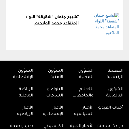
‏تشييع جثمان "شقيقة" اللواء
المتقاعد محمد الملاحيم
الصفحة
الشؤون
الشؤون
الشؤون
الرئيسية
المحلية
الأمنية
الإقتصادية
الشؤون
التعليم
البنوك و
الرياضة
البرلمانية
والجامعات
الشركات
المحلية
أحداث الفيديو
الأخبار
الأخبار
الأخبار
السياسية
الإقتصادية
الرياضية
حوادث ساخنة
الأخبار الفنية
لك سيدتي
طب و صحة