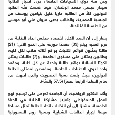
وعن فئة ذوي الاحتياجات الخاصة، جرى اختيار الطالبة
سيدار عيسى محمد الرشدان، فيما ضمت فئة الطلبة
الدوليين كلاً من الطالبة ماريا خليل بنيامين يوسف من
الجنسية المصرية، والطالب يحيى مروان علي أبو موسى
من الجنسية الفنلندية.
يشار إلى أن العدد الكلي لأعضاء مجلس اتحاد الطلبة في
فرع العقبة يبلغ (33) مقعدًا موزعة على النحو الآتي: (21)
طالبًا يمثلون قوائم الكليات بواقع ثلاثة طلاب لكل كلية،
وطالبين يمثلان على مستوى الجامعة، و(7) طالبات يمثلن
الكوتا النسائية بواقع طالبة واحدة عن كل كلية، ومقعد
واحد لذوي الاحتياجات الخاصة، ومقعدين لممثلي الطلبة
الدوليين، حيث بلغت نسبة التصويت والتي انتهت في
تمام الساعة الرابعة عصرًا (57.5 بالمئة).
وأكد الدكتور الرواضية، أن الجامعة تحرص على ترسيخ نهج
العمل الديمقراطي وتعزيز مشاركة الطلبة في الحياة
الجامعية، مشيرًا إلى أن انتخابات اتحاد الطلبة تمثل مساحة
مهمة لإبراز الطاقات الشبابية وتنمية روح المسؤولية