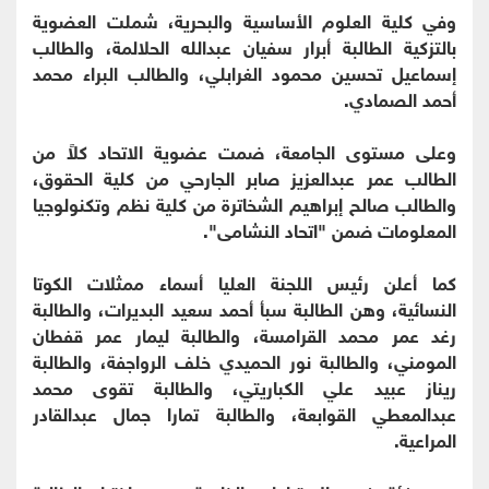
وفي كلية العلوم الأساسية والبحرية، شملت العضوية
بالتزكية الطالبة أبرار سفيان عبدالله الحلالمة، والطالب
إسماعيل تحسين محمود الغرابلي، والطالب البراء محمد
أحمد الصمادي.
وعلى مستوى الجامعة، ضمت عضوية الاتحاد كلاً من
الطالب عمر عبدالعزيز صابر الجارحي من كلية الحقوق،
والطالب صالح إبراهيم الشخاترة من كلية نظم وتكنولوجيا
المعلومات ضمن "اتحاد النشامى".
كما أعلن رئيس اللجنة العليا أسماء ممثلات الكوتا
النسائية، وهن الطالبة سبأ أحمد سعيد البديرات، والطالبة
رغد عمر محمد القرامسة، والطالبة ليمار عمر قفطان
المومني، والطالبة نور الحميدي خلف الرواجفة، والطالبة
ريناز عبيد علي الكباريتي، والطالبة تقوى محمد
عبدالمعطي القوابعة، والطالبة تمارا جمال عبدالقادر
المراعية.