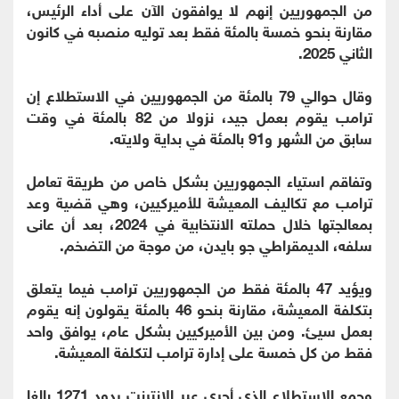
من الجمهوريين إنهم لا يوافقون الآن على أداء الرئيس،
مقارنة بنحو خمسة بالمئة فقط بعد توليه منصبه في كانون
الثاني 2025.
وقال حوالي 79 بالمئة من الجمهوريين في الاستطلاع إن
ترامب يقوم بعمل جيد، نزولا من 82 بالمئة في وقت
سابق من الشهر و91 بالمئة في بداية ولايته.
وتفاقم استياء الجمهوريين بشكل خاص من طريقة تعامل
ترامب مع تكاليف المعيشة للأميركيين، وهي قضية وعد
بمعالجتها خلال حملته الانتخابية في 2024، بعد أن عانى
سلفه، الديمقراطي جو بايدن، من موجة من التضخم.
ويؤيد 47 بالمئة فقط من الجمهوريين ترامب فيما يتعلق
بتكلفة المعيشة، مقارنة بنحو 46 بالمئة يقولون إنه يقوم
بعمل سيئ. ومن بين الأميركيين بشكل عام، يوافق واحد
فقط من كل خمسة على إدارة ترامب لتكلفة المعيشة.
وجمع الاستطلاع الذي أجري عبر الإنترنت ردود 1271 بالغا