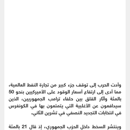
وأدت الحرب إلى توقف جزء كبير من تجارة النفط العالمية،
مما أدى إلى ارتفاع أسعار الوقود على الأميركيين بنحو 50
بالمئة وأثار القلق بين حلفاء ترامب الجمهوريين، الذين
سيدافعون عن الأغلبية التي يتمتعون بها في الكونغرس
في انتخابات التجديد النصفي في تشرين الثاني.
وينتشر السخط داخل الحزب الجمهوري، إذ قال 21 بالمئة