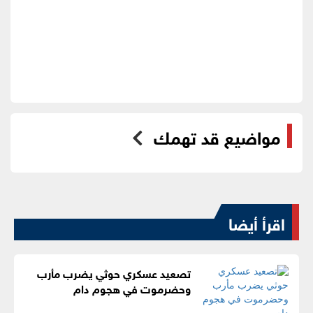
مواضيع قد تهمك
اقرأ أيضا
تصعيد عسكري حوثي يضرب مأرب
وحضرموت في هجوم دام