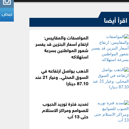
اقرأ أيضا
المواصفات والمقاييس:
ارتفاع أسعار البنزين قد يفسر
شعور المواطنين بسرعة
استهلاكه
الذهب يواصل ارتفاعه في
السوق المحلي.. وعيار 21 عند
87.10 دينارا
تمديد فترة توريد الحبوب
للصوامع ومراكز الاستلام
حتى 13 آب