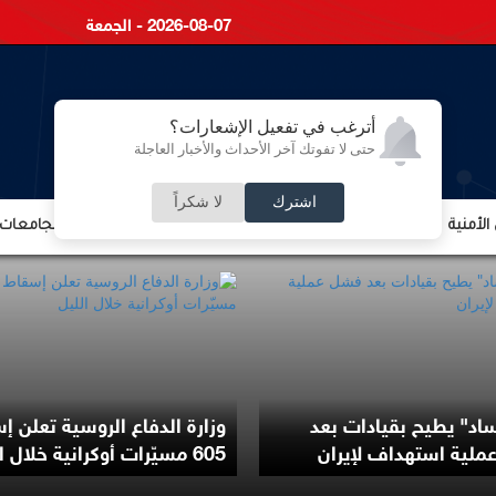
2026-08-07 - الجمعة
أترغب في تفعيل الإشعارات؟
حتى لا تفوتك آخر الأحداث والأخبار العاجلة
اشترك
لا شكراً
لأمنية
الشؤون الإقتصادية
الشؤون البرلمانية
التعليم والجامعات
اد" يطيح بقيادات بعد
وزارة الدفاع الروسية تعلن إ
لية استهداف لإيران
605 مسيّرات أوكرانية خلال الليل