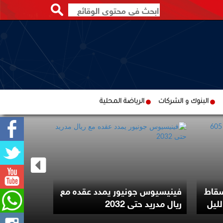
البنوك و الشركات
الرياضة المحلية
ترامب يوقع
سقاط
فينيسيوس جونيور يمدد عقده مع
لتقييد حق 
ريال مدريد حتى 2032
الأميركية با