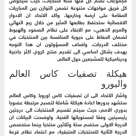
كل فريق مواجهات متنوعة تضمن التوازن بين المباريات
المقامة على ارضه وخارجها. واكد الاتحاد ان الادوار
الاقصائية ستحتفظ بطابعها المثير من خلال ربع النهائي
والمربع الذهبي، مع الابقاء على نظام الصعود والهبوط
لضمان الحفاظ على حيوية المنافسة بين المنتخبات في
مختلف الدرجات. واضاف المسؤولون ان هذا التوجه
يهدف بشكل اساسي الى تقديم منتج كروي اكثر جاذبية
وديناميكية للمشجعين حول العالم.
هيكلة تصفيات كاس العالم
واليورو
واشار الاتحاد الى ان تصفيات كاس اوروبا وكاس العالم
ستشهد بدورها اعادة هيكلة شاملة لتصبح مرتبطة عضويا
بدوري الامم، حيث سيتم تقسيم المنتخبات الى درجتين
رئيسيتين وفقا لمستوياتها الفنية. واوضحت البيانات ان
الدرجة الاولى ستضم ستة وثلاثين منتخبا بينما ستخصص
الدرجة الثانية للمنتخبات المتبقية، مع اعتماد نظام قرعة