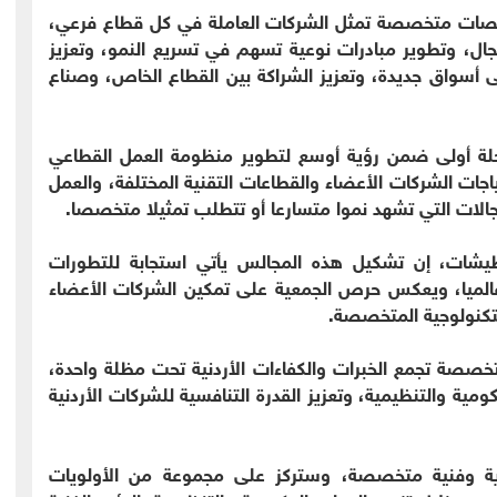
منصات متخصصة تمثل الشركات العاملة في كل قطاع فرعي،
ال، وتطوير مبادرات نوعية تسهم في تسريع النمو، وتعزيز
ى أسواق جديدة، وتعزيز الشراكة بين القطاع الخاص، وصناع
لة أولى ضمن رؤية أوسع لتطوير منظومة العمل القطاعي
ت الشركات الأعضاء والقطاعات التقنية المختلفة، والعمل
لات التي تشهد نموا متسارعا أو تتطلب تمثيلا متخصصا.
يشات، إن تشكيل هذه المجالس يأتي استجابة للتطورات
وعالميا، ويعكس حرص الجمعية على تمكين الشركات الأعضاء
تكنولوجية المتخصصة.
ة تجمع الخبرات والكفاءات الأردنية تحت مظلة واحدة،
ة والتنظيمية، وتعزيز القدرة التنافسية للشركات الأردنية
ية وفنية متخصصة، وستركز على مجموعة من الأولويات