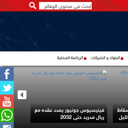
البنوك و الشركات
الرياضة المحلية
ترامب يوقع
سقاط
فينيسيوس جونيور يمدد عقده مع
لتقييد حق 
ريال مدريد حتى 2032
الأميركية با