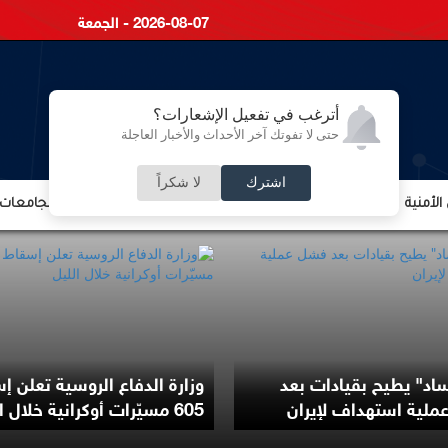
2026-08-07 - الجمعة
أترغب في تفعيل الإشعارات؟
حتى لا تفوتك آخر الأحداث والأخبار العاجلة
اشترك
لا شكراً
لأمنية
الشؤون الإقتصادية
الشؤون البرلمانية
التعليم والجامعات
اد" يطيح بقيادات بعد
وزارة الدفاع الروسية تعلن إ
لية استهداف لإيران
605 مسيّرات أوكرانية خلال الليل