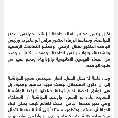
تفال رئيس مجلس أمناء جامعة الزرقاء المهندس سمير
الحباشنة، ومحافظ الزرقاء الدكتور فراس أبو قاعود، ورئيس
الجامعة الدكتور نضال الرمحي، وممثلو الفعاليات الرسمية
والشعبية، ونواب رئيس الجامعة، وعمداء الكليات، وعدد
من أعضاء الهيئتين الأكاديمية والإدارية، وجمع غفير من
طلبة الجامعة.
وفي كلمة له خلال الحفل، أشار المهندس سمير الحباشنة
إلى أن ذكرى الاستقلال ليست مجرد مناسبة وطنية، بل
هي توثيق لقصة نجاح أردنية صاغتها الرؤية الهاشمية
السديدة على مر العقود. وأوضح الحباشنة أن المملكة،
وهي تعبر عقدها الثامن، تثبت للعالم كيف يمكن لبناء
الدولة أن يستمر ويتطور، مستنداً إلى ثلاثية ذهبية تتمثل
في: قيادة هاشمية حكيمة، ووعي المواطنين وتلاحمهم،