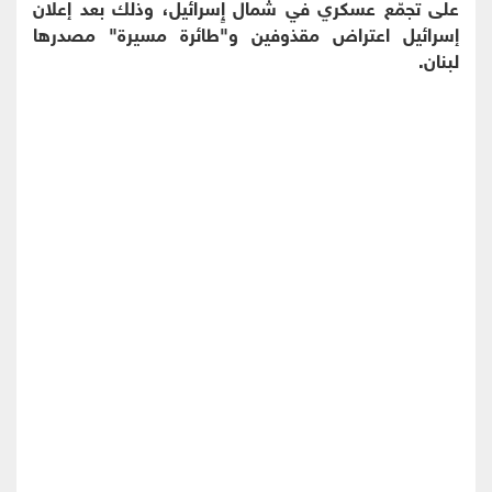
على تجمّع عسكري في شمال إٍسرائيل، وذلك بعد إعلان
إسرائيل اعتراض مقذوفين و"طائرة مسيرة" مصدرها
لبنان.