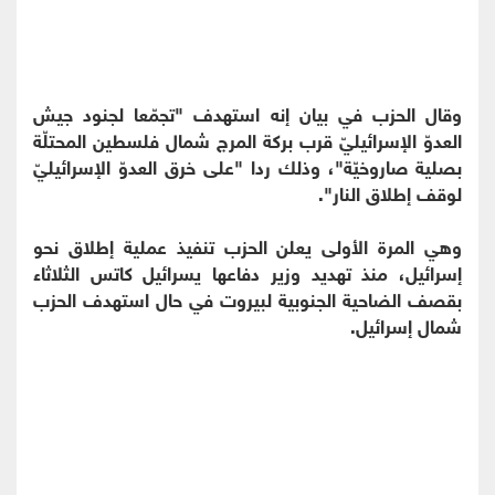
وقال الحزب في بيان إنه استهدف "تجمّعا لجنود جيش
العدوّ الإسرائيليّ قرب بركة المرج شمال فلسطين المحتلّة
بصلية صاروخيّة"، وذلك ردا "على خرق العدوّ الإسرائيليّ
لوقف إطلاق النار".
وهي المرة الأولى يعلن الحزب تنفيذ عملية إطلاق نحو
إسرائيل، منذ تهديد وزير دفاعها يسرائيل كاتس الثلاثاء
بقصف الضاحية الجنوبية لبيروت في حال استهدف الحزب
شمال إسرائيل.