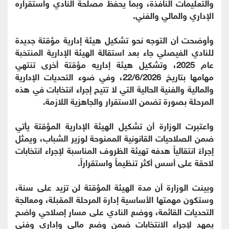
والتعليمات النافذة، وبما يحفظ مصلحة النادي واستقراره
الإداري والمالي والفني.
وأوضحت أن التوجه نحو تشكيل هيئة إدارية مؤقتة جديدة
للنادي الفيصلي جاء بعد استقالة الهيئة الإدارية المنتخبة
عام 2025، وتشكيل هيئة إداريه مؤقتة أخرى تنتهي
مهامها بتاريخ 22/6/2026، وفي ضوء التحديات الإدارية
والمالية والفنية الحالية التي لا تتيح إجراء انتخابات في هذه
المرحلة بصورة تضمن الاستقرار والجاهزية اللازمة.
واعتبرت الوزارة أن تشكيل الهيئة الإدارية المؤقتة يأتي
ضمن الصلاحيات القانونية الممنوحة لوزير الشباب، ويمثل
إجراءً انتقالياً هدفه تهيئة الظروف المناسبة لإجراء انتخابات
لاحقة على أسس أكثر تنظيماً واستقراراً.
وبينت الوزارة أن مدة الهيئة المؤقتة لن تزيد على سنة،
وستكون مهمتها الأساسية إدارة المرحلة المقبلة، ومعالجة
التحديات القائمة، ووضع النادي على مسار إصلاحي واضح
يمهد لإجراء الانتخابات ضمن وضع مالي وإداري وفني