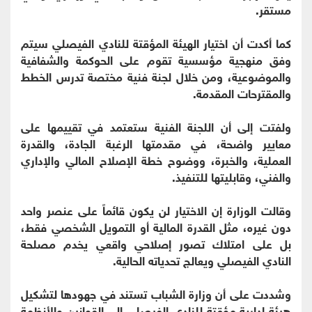
مستقر.
كما أكدت أن اختيار الهيئة المؤقتة للنادي الفيصلي سيتم
وفق منهجية مؤسسية تقوم على الحوكمة والشفافية
والموضوعية، ومن خلال لجنة فنية مختصة تدرس الخطط
والمقترحات المقدمة.
ولفتت إلى أن اللجنة الفنية ستعتمد في تقييمها على
معايير واضحة، في مقدمتها الرغبة الجادة، والقدرة
العملية، والخبرة، ووضوح خطة الإصلاح المالي والإداري
والفني، وقابليتها للتنفيذ.
وقالت الوزارة إن الاختيار لن يكون قائماً على عنصر واحد
دون غيره، مثل القدرة المالية أو التمويل الشخصي فقط،
بل على امتلاك تصور إصلاحي واقعي يخدم مصلحة
النادي الفيصلي ويعالج تحدياته الحالية.
وشددت على أن وزارة الشباب تستند في جهودها لتشكيل
هيئة إدارية مؤقتة للنادي الفيصلي إلى القوانين والأنظمة