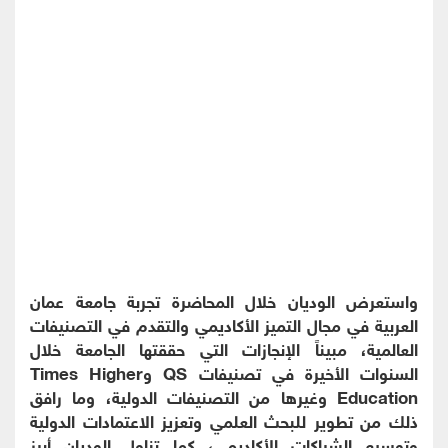
واستعرض الوديان خلال المحاضرة تجربة جامعة عمان
العربية في مجال التميز الأكاديمي والتقدم في التصنيفات
العالمية، مبيناً الإنجازات التي حققتها الجامعة خلال
السنوات الأخيرة في تصنيفات QS وTimes Higher
Education وغيرها من التصنيفات الدولية، وما رافق
ذلك من تطوير للبحث العلمي وتعزيز الاعتمادات الدولية
وتوسيع الشراكات الأكاديمي، كما تناول الوديان أبرز