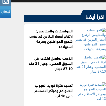
اقرأ أيضا
المواصفات والمقاييس:
ارتفاع أسعار البنزين قد يفسر
شعور المواطنين بسرعة
استهلاكه
الذهب يواصل ارتفاعه في
السوق المحلي.. وعيار 21 عند
87.10 دينارا
تمديد فترة توريد الحبوب
للصوامع ومراكز الاستلام
حتى 13 آب