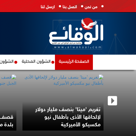
من نحن
اتصل بنا
ارسل لنا
الصفحة الرئيسية
الشؤون المحلية
الشؤون ا
تغريم 'ميتا' بنصف مليار دولار
 النهج
لإلحاقها الأذى بأطفال نيو
قصف م
وثي
مكسيكو الأميركية
بلدة م