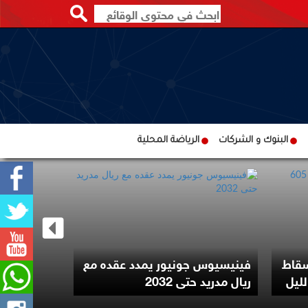
البنوك و الشركات
الرياضة المحلية
ترامب يوقع
سقاط
فينيسيوس جونيور يمدد عقده مع
لتقييد حق 
ريال مدريد حتى 2032
الأميركية با