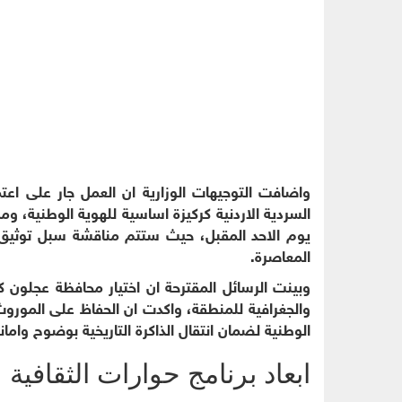
واضافت التوجيهات الوزارية ان العمل جار على اعت
السردية الاردنية كركيزة اساسية للهوية الوطنية، و
يوم الاحد المقبل، حيث ستتم مناقشة سبل توثيق ال
المعاصرة.
وبينت الرسائل المقترحة ان اختيار محافظة عجلون
والجغرافية للمنطقة، واكدت ان الحفاظ على المورو
الوطنية لضمان انتقال الذاكرة التاريخية بوضوح وامانة
ابعاد برنامج حوارات الثقافية