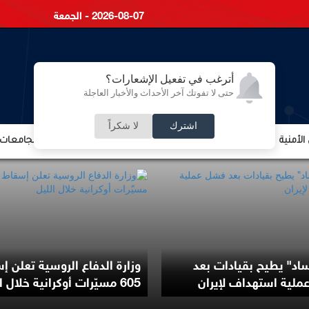
2026-08-07 - الجمعة
أترغب في تفعيل الإشعارات؟
حتى لا تفوتك آخر الأحداث والأخبار العاجلة
اشترك
لا شكراً
لأمنية
الشؤون الإقتصادية
الشؤون البرلمانية
التعليم والجامعات
اد" يطيح بقيادات بعد
وزارة الدفاع الروسية تعلن إ
لية استهداف لإيران
605 مسيّرات أوكرانية خلال الليل